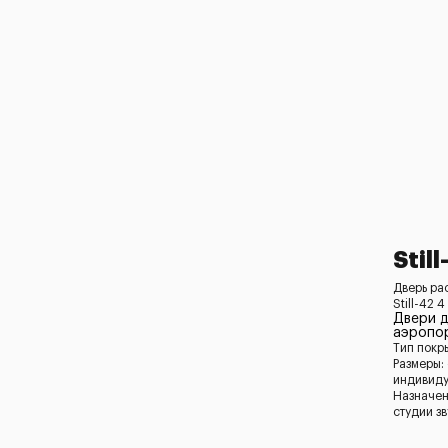
Stil
Дверь ра
Still-42 4
Двери 
аэропор
Тип покр
Размеры:
индивид
Назначен
студии з