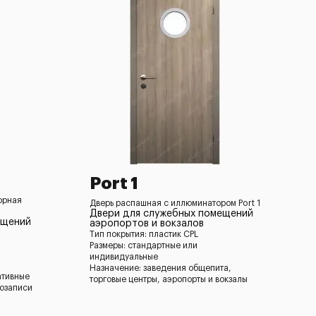
Port 1
орная
Дверь распашная c иллюминатором Port 1
Двери для служебных помещений
ещений
аэропортов и вокзалов
Тип покрытия: пластик CPL
Размеры: стандартные или
индивидуальные
Назначение: заведения общепита,
ативные
торговые центры, аэропорты и вокзалы
козаписи