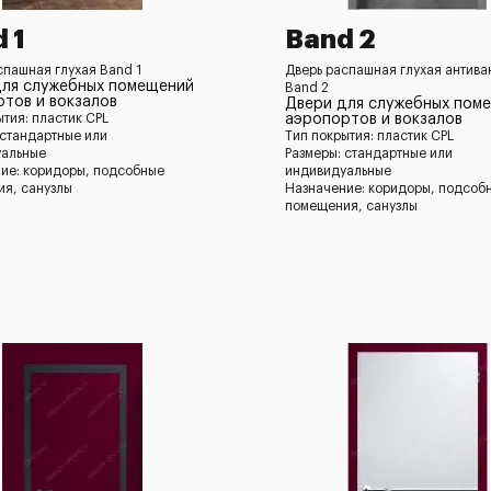
 1
Band 2
спашная глухая Band 1
Дверь распашная глухая антив
для служебных помещений
Band 2
тов и вокзалов
Двери для служебных пом
ытия: пластик CPL
аэропортов и вокзалов
 стандартные или
Тип покрытия: пластик CPL
уальные
Размеры: стандартные или
ие: коридоры, подсобные
индивидуальные
я, санузлы
Назначение: коридоры, подсоб
помещения, санузлы