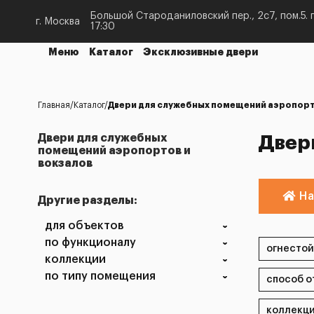
Большой Староданиловский пер., 2с7, пом.5. п
г. Москва
17:30
Меню
Каталог
Эксклюзивные двери
Главная
Каталог
Двери для служебных помещений аэропорт
Двери для служебных
Двер
помещений аэропортов и
вокзалов
На
Другие разделы:
для объектов
по функционалу
коллекции
по типу помещения