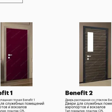
fit 1
Benefit 2
пашная глухая Benefit 1
Дверь распашная со стеклом Ben
для служебных помещений
Двери для служебных пом
тов и вокзалов
аэропортов и вокзалов
ытия: пластик CPL
Тип покрытия: пластик CPL