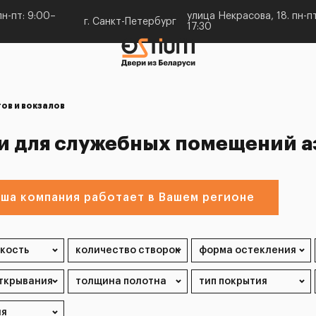
н-пт: 9:00–
улица Некрасова, 18. пн-пт
г. Санкт-Петербург
17:30
ов и вокзалов
и для служебных помещений а
ша компания работает в Вашем регионе