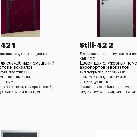
-42 1
Still-42 2
спашная звукоизоляционная
Дверь распашная звукоизоляци
Still-42 2
для служебных помещений
Двери для служебных пом
тов и вокзалов
аэропортов и вокзалов
ытия: пластик CPL
Тип покрытия: пластик CPL
 стандартные или
Размеры: стандартные или
уальные
индивидуальные
ие: кабинеты, номера отелей,
Назначение: кабинеты, номера 
вукозаписи, кинотеатры
студии звукозаписи, кинотеатры