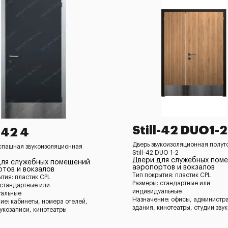
Still-42 DUO1-2
l-42 4
Дверь звукоизоляционная полут
спашная звукоизоляционная
Still-42 DUO 1-2
Двери для служебных пом
для служебных помещений
аэропортов и вокзалов
тов и вокзалов
Тип покрытия: пластик CPL
ытия: пластик CPL
Размеры: стандартные или
 стандартные или
индивидуальные
уальные
Назначение: офисы, администр
ие: кабинеты, номера отелей,
здания, кинотеатры, студии зву
вукозаписи, кинотеатры