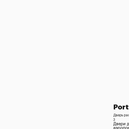
Port
Дверь ра
3
Двери 
аэропор