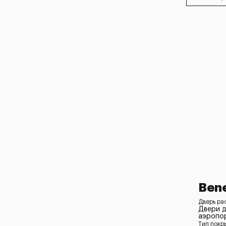
Bene
Дверь рас
Двери 
аэропор
Тип покр