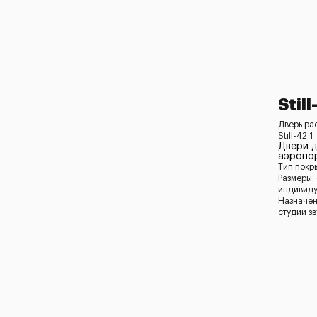
Still
Дверь ра
Still-42 1
Двери 
аэропор
Тип покр
Размеры:
индивид
Назначен
студии з