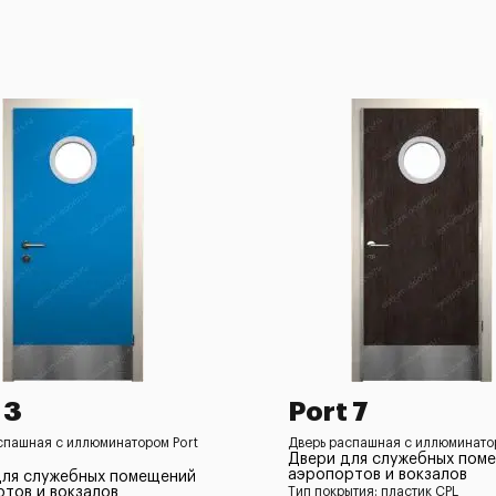
 3
Port 7
спашная с иллюминатором Port
Дверь распашная с иллюминатор
Двери для служебных пом
аэропортов и вокзалов
для служебных помещений
тов и вокзалов
Тип покрытия: пластик CPL