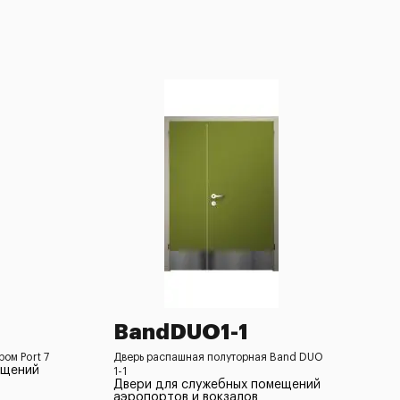
BandDUO1-1
ом Port 7
Дверь распашная полуторная Band DUO
ещений
1-1
Двери для служебных помещений
аэропортов и вокзалов