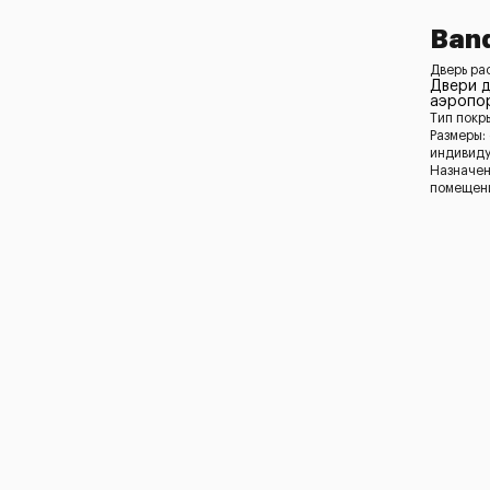
Band
Дверь ра
Двери 
аэропор
Тип покр
Размеры:
индивид
Назначен
помещени