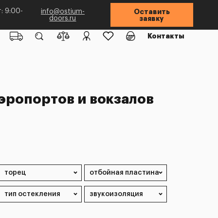
: 9:00-
info@ostium-
Оставить
doors.ru
заявку
Контакты
эропортов и вокзалов