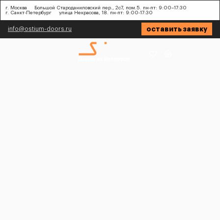
г. Москва
Большой Староданиловский пер., 2с7, пом.5. пн-пт: 9:00–17:30
г. Санкт-Петербург
улица Некрасова, 18. пн-пт: 9:00-17:30
оставить заявку
info@ostium-doors.ru
Меню
Каталог
Контакты