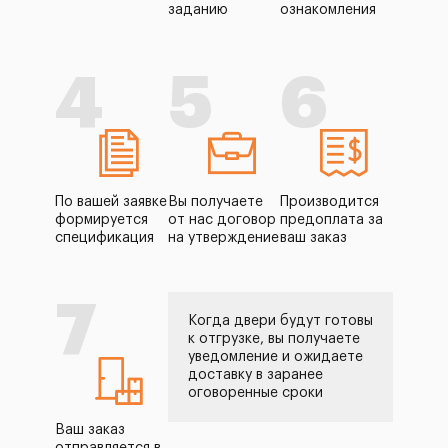
заданию
ознакомления
4
5
6
По вашей заявке
Вы получаете
Производится
формируется
от нас договор
предоплата за
спецификация
на утверждение
ваш заказ
7
Когда двери будут готовы
к отгрузке, вы получаете
уведомление и ожидаете
доставку в заранее
оговоренные сроки
Ваш заказ