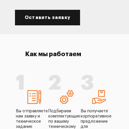
Оставить заявку
Как мы работаем
1
2
3
Вы отправляете
Подбираем
Вы получаете
нам заявку и
комплектующие
корпоративное
техническое
по вашему
предложение
задание
техническому
для