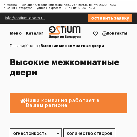
г. Москва
Большой Староданиловский пер., 2с7, пом.5. пн-пт: 9:00–17:30
г. Санкт-Петербург
улица Некрасова, 18. пн-пт: 9:00-17:30
оставить заявку
info@ostium-doors.ru
Меню
Каталог
Контакты
Главная
Каталог
Высокие межкомнатные двери
Высокие межкомнатные
двери
Наша компания работает в
Вашем регионе