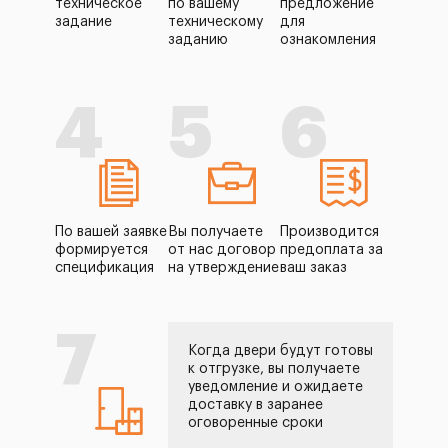
техническое
по вашему
предложение
задание
техническому
для
заданию
ознакомления
4
5
6
По вашей заявке
Вы получаете
Производится
формируется
от нас договор
предоплата за
спецификация
на утверждение
ваш заказ
7
Когда двери будут готовы
к отгрузке, вы получаете
уведомление и ожидаете
доставку в заранее
оговоренные сроки