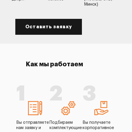
Минск)
Оставить заявку
Как мы работаем
1
2
3
Вы отправляете
Подбираем
Вы получаете
нам заявку и
комплектующие
корпоративное