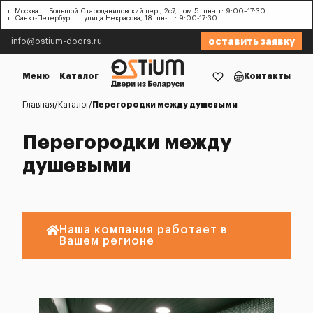
г. Москва
Большой Староданиловский пер., 2с7, пом.5. пн-пт: 9:00–17:30
г. Санкт-Петербург
улица Некрасова, 18. пн-пт: 9:00-17:30
оставить заявку
info@ostium-doors.ru
Меню
Каталог
Контакты
Главная
Каталог
Перегородки между душевыми
Перегородки между
душевыми
Наша компания работает в
Вашем регионе