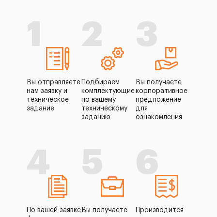
1
2
3
Вы отправляете
Подбираем
Вы получаете
нам заявку и
комплектующие
корпоративное
техническое
по вашему
предложение
задание
техническому
для
заданию
ознакомления
4
5
6
По вашей заявке
Вы получаете
Производится