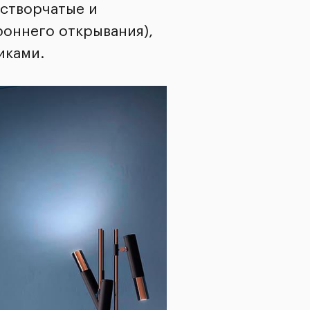
остворчатые и
роннего открывания),
тиками.