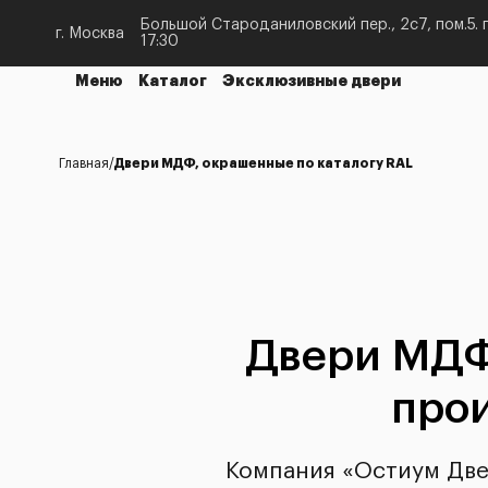
Большой Староданиловский пер., 2с7, пом.5. п
г. Москва
17:30
Меню
Каталог
Эксклюзивные двери
Главная
Двери МДФ, окрашенные по каталогу RAL
Двери МДФ,
про
Компания «Остиум Две