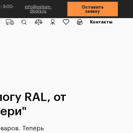
: 9:00-
info@ostium-
Оставить
doors.ru
заявку
Контакты
огу RAL, от
ери"
варов. Теперь