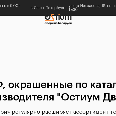
н-пт: 9:00–
улица Некрасова, 18. пн-пт
г. Санкт-Петербург
17:30
 окрашенные по катал
изводителя "Остиум Дв
ри» регулярно расширяет ассортимент то