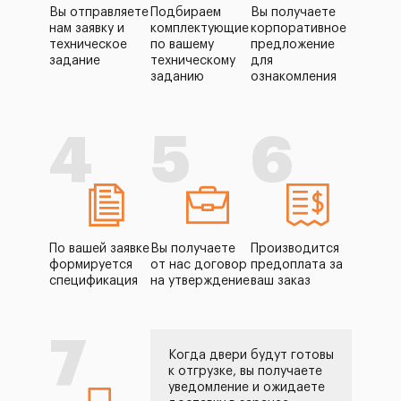
Вы отправляете
Подбираем
Вы получаете
нам заявку и
комплектующие
корпоративное
техническое
по вашему
предложение
задание
техническому
для
заданию
ознакомления
4
5
6
По вашей заявке
Вы получаете
Производится
формируется
от нас договор
предоплата за
спецификация
на утверждение
ваш заказ
7
Когда двери будут готовы
к отгрузке, вы получаете
уведомление и ожидаете