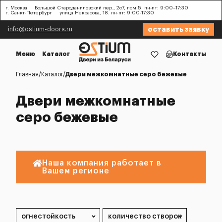
г. Москва
Большой Староданиловский пер., 2с7, пом.5. пн-пт: 9:00–17:30
г. Санкт-Петербург
улица Некрасова, 18. пн-пт: 9:00-17:30
оставить заявку
info@ostium-doors.ru
Меню
Каталог
Контакты
Главная
Каталог
Двери межкомнатные серо бежевые
Двери межкомнатные
серо бежевые
Наша компания работает в
Вашем регионе