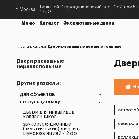
Большой Староданиловский пер., 2с7, пом.5. п
г. Москва
17:30
Меню
Каталог
Эксклюзивные двери
Главная
Каталог
Двери распашные неравнопольные
Двери распашные
Двер
неравнопольные
Другие разделы:
На
для объектов
по функционалу
двери для инвалидов
колясочников
звукоизоляционные
(акустические) двери с
шумоизоляцией 42 db