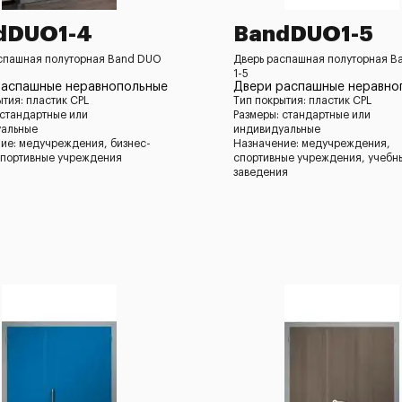
dDUO1-4
BandDUO1-5
спашная полуторная Band DUO
Дверь распашная полуторная B
1-5
распашные неравнопольные
Двери распашные неравно
ытия: пластик CPL
Тип покрытия: пластик CPL
 стандартные или
Размеры: стандартные или
уальные
индивидуальные
ие: медучреждения, бизнес-
Назначение: медучреждения,
спортивные учреждения
спортивные учреждения, учебн
заведения