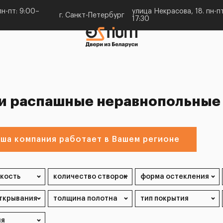
н-пт: 9:00–
улица Некрасова, 18. пн-пт
г. Санкт-Петербург
17:30
и распашные неравнопольные
ша компания работает в Вашем регионе