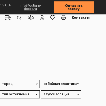
: 9:00-
info@ostium-
Оставить
doors.ru
заявку
Контакты