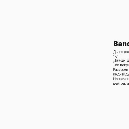
Ban
Дверь ра
1-7
Двери 
Тип покр
Размеры:
индивид
Назначен
центры, 