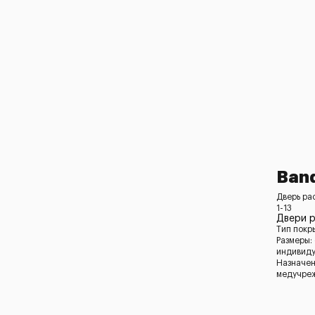
Ban
Дверь ра
1-13
Двери 
Тип покр
Размеры:
индивид
Назначен
медучреж