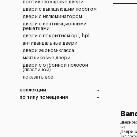
противопожарные двери
двери с выпадающим порогом
двери с иллюминатором
двери с вентиляционными
решетками
двери с покрытием cpl, hpl
антивандальные двери
двери эконом-класса
маятниковые двери
двери с отбойной полосой
(пластиной)
показать все
коллекции
по типу помещения
Ban
Дверь ра
1-1
Двери 
Тип покр