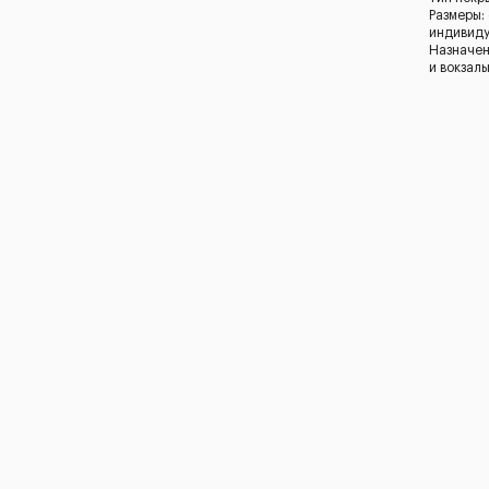
Размеры:
индивид
Назначен
и вокзал