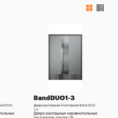
BandDUO1-3
and DUO
Дверь распашная полуторная Band DUO
1-3
польные
Двери распашные неравнопольные
Тип покрытия: пластик CPL