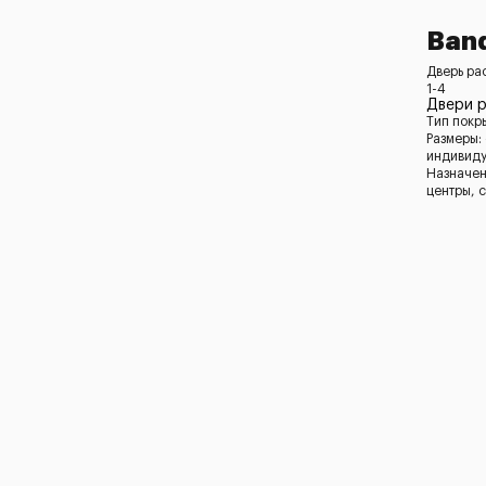
Ban
Дверь ра
1-4
Двери 
Тип покр
Размеры:
индивид
Назначен
центры, 