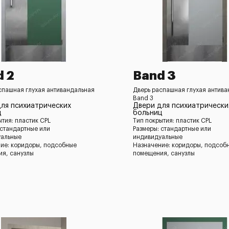
d 2
Band 3
спашная глухая антивандальная
Дверь распашная глухая антив
Band 3
ля психиатрических
Двери для психиатрически
ц
больниц
ытия: пластик CPL
Тип покрытия: пластик CPL
 стандартные или
Размеры: стандартные или
уальные
индивидуальные
ие: коридоры, подсобные
Назначение: коридоры, подсоб
я, санузлы
помещения, санузлы