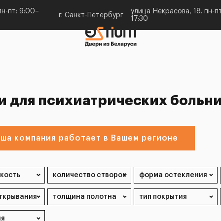
н-пт: 9:00–
улица Некрасова, 18. пн-пт
г. Санкт-Петербург
17:30
и для психиатрических больн
ша компания работает в Вашем регионе