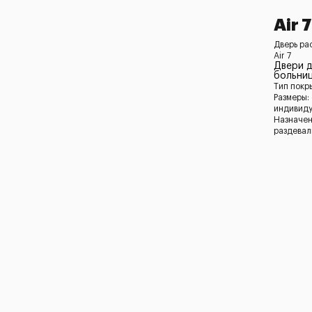
Air 7
Дверь ра
Air 7
Двери д
больни
Тип покр
Размеры:
индивид
Назначен
раздевал