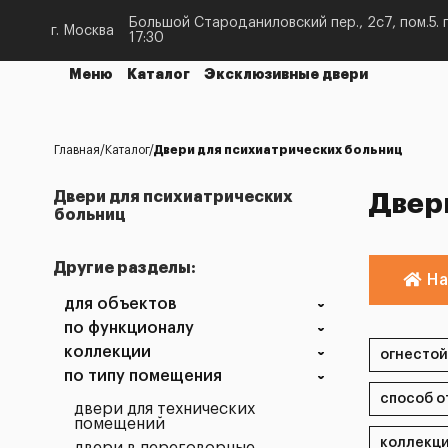
Большой Староданиловский пер., 2с7, пом.5. п
г. Москва
17:30
Меню
Каталог
Эксклюзивные двери
Главная
Каталог
Двери для психиатрических больниц
Двери для психиатрических
Двер
больниц
Другие разделы:
На
для объектов
по функционалу
коллекции
по типу помещения
двери для технических
помещений