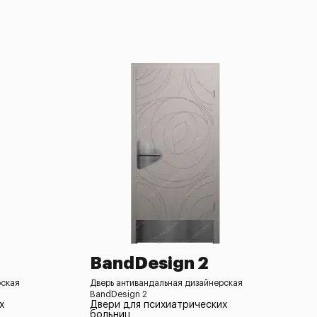
BandDesign 2
рская
Дверь антивандальная дизайнерская
BandDesign 2
х
Двери для психиатрических
больниц