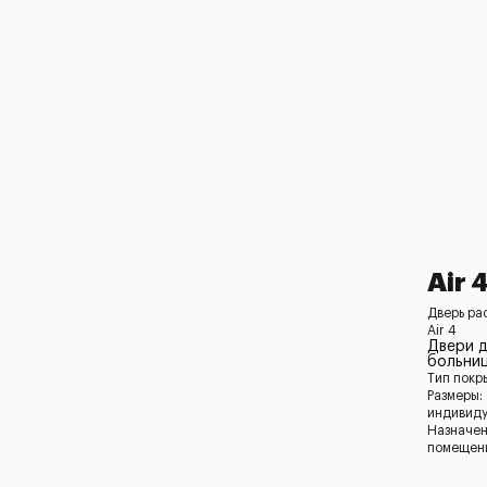
Air 
Дверь ра
Air 4
Двери д
больни
Тип покр
Размеры:
индивид
Назначен
помещени