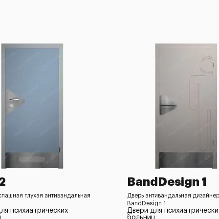
12
BandDesign 1
спашная глухая антивандальная
Дверь антивандальная дизайне
BandDesign 1
ля психиатрических
Двери для психиатрически
ц
больниц