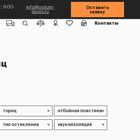
: 9:00-
info@ostium-
Оставить
doors.ru
заявку
Контакты
иц