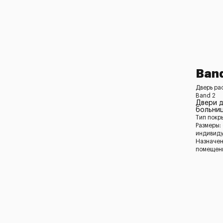
Ban
Дверь ра
Band 2
Двери д
больни
Тип покр
Размеры:
индивид
Назначен
помещени