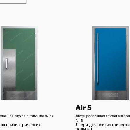
Air 5
спашная глухая антивандальная
Дверь распашная глухая антив
Air 5
ля психиатрических
Двери для психиатрически
ц
больниц