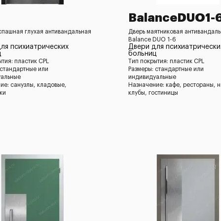
BalanceDUO1-
спашная глухая антивандальная
Дверь маятниковая антивандал
Balance DUO 1-6
ля психиатрических
Двери для психиатрически
ц
больниц
ытия: пластик CPL
Тип покрытия: пластик CPL
 стандартные или
Размеры: стандартные или
уальные
индивидуальные
ие: санузлы, кладовые,
Назначение: кафе, рестораны, 
ки
клубы, гостиницы