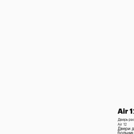
Air 
Дверь ра
Air 12
Двери д
больни