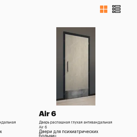
Air 6
андальная
Дверь распашная глухая антивандальная
Air 6
х
Двери для психиатрических
больниц