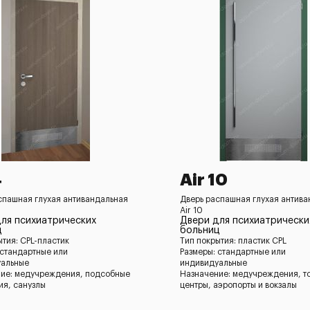
4
Air 10
спашная глухая антивандальная
Дверь распашная глухая антив
Air 10
ля психиатрических
Двери для психиатрически
ц
больниц
ытия: CPL-пластик
Тип покрытия: пластик CPL
 стандартные или
Размеры: стандартные или
уальные
индивидуальные
ие: медучреждения, подсобные
Назначение: медучреждения, т
я, санузлы
центры, аэропорты и вокзалы