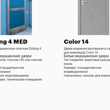
ing 4 MED
Color 14
дицинская откатная Sliding 4
Дверь крашеная распашная в са
для инвалидов Color 14
медицинские двери
Белые медицинские двери
ытия: пластик CPL или пластик
Тип покрытия: акриловая краска
эмаль
 стандартные или
Размеры: стандартные или
уальные
индивидуальные
ие: медучреждения,
Назначение: санузлы для инвал
рии, технические помещения