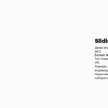
Slid
Дверь ме
MED
Белые 
Тип покр
HPL
Размеры:
индивид
Назначен
лаборато