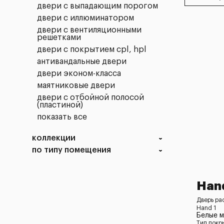
двери с выпадающим порогом
двери с иллюминатором
двери с вентиляционными
решетками
двери с покрытием cpl, hpl
антивандальные двери
двери эконом-класса
маятниковые двери
двери с отбойной полосой
(пластиной)
показать все
коллекции
по типу помещения
Hand
Дверь ра
Hand 1
Белые 
Тип покр