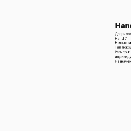
Han
Дверь ра
Hand 7
Белые 
Тип покр
Размеры:
индивид
Назначен