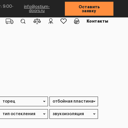
: 9:00-
info@ostium-
Оставить
doors.ru
заявку
Контакты