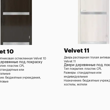
Velvet 11
et 10
Дверь распашная глухая антив
ятниковая остекленная Velvet 10
Velvet 11
еревянные под покраску
Двери деревянные под пок
ытия: пластик CPL
Тип покрытия: пластик CPL
 стандартные или
Размеры: стандартные или
уальные
индивидуальные
ие: бюджетные учреждения,
Назначение: бюджетные учреж
оловые
хостелы, мотели