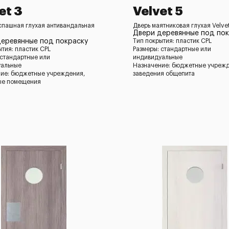
et 3
Velvet 5
спашная глухая антивандальная
Дверь маятниковая глухая Velvet
Двери деревянные под пок
еревянные под покраску
Тип покрытия: пластик CPL
ытия: пластик CPL
Размеры: стандартные или
 стандартные или
индивидуальные
уальные
Назначение: бюджетные учреж
ие: бюджетные учреждения,
заведения общепита
ые помещения