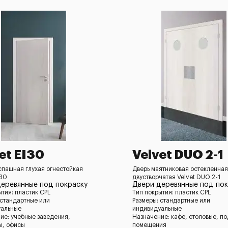
et EI30
Velvet DUO 2-1
спашная глухая огнестойкая
Дверь маятниковая остекленная
-30
двустворчатая Velvet DUO 2-1
еревянные под покраску
Двери деревянные под пок
ытия: пластик CPL
Тип покрытия: пластик CPL
 стандартные или
Размеры: стандартные или
уальные
индивидуальные
ие: учебные заведения,
Назначение: кафе, столовые, п
ы, офисы
помещения