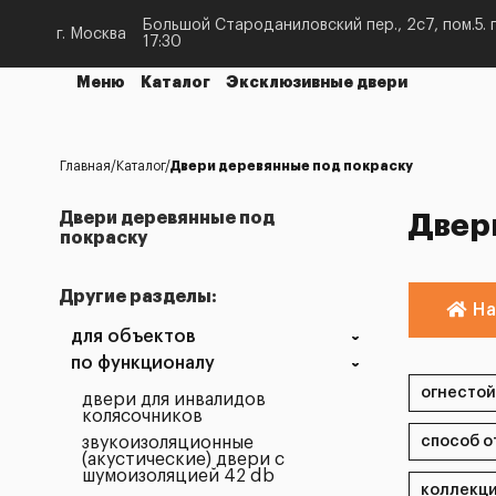
Большой Староданиловский пер., 2с7, пом.5. п
г. Москва
17:30
Меню
Каталог
Эксклюзивные двери
Главная
Каталог
Двери деревянные под покраску
Двери деревянные под
Двер
покраску
Другие разделы:
На
для объектов
по функционалу
двери для инвалидов
колясочников
звукоизоляционные
(акустические) двери с
шумоизоляцией 42 db