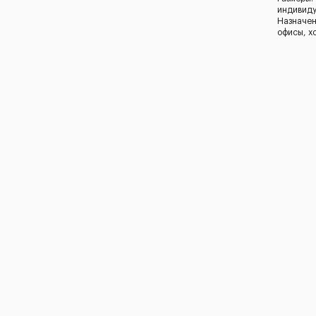
индивид
Назначен
офисы, х