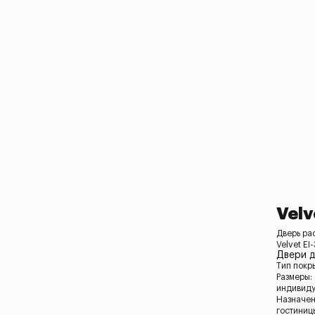
Velv
Дверь ра
Velvet EI
Двери д
Тип покр
Размеры:
индивид
Назначен
гостиниц