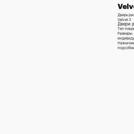
Velv
Дверь ра
Velvet 3
Двери д
Тип покр
Размеры:
индивид
Назначен
подсобн