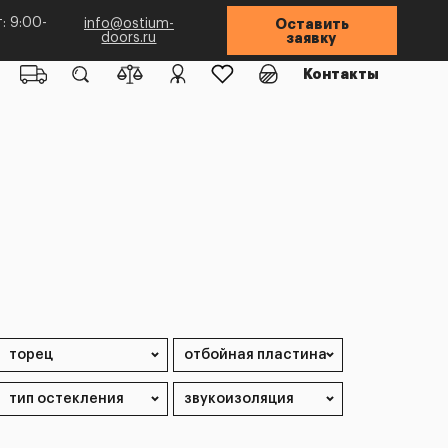
: 9:00-
info@ostium-
Оставить
doors.ru
заявку
Контакты