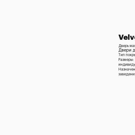
Velv
Дверь ма
Двери д
Тип покр
Размеры:
индивид
Назначен
заведени