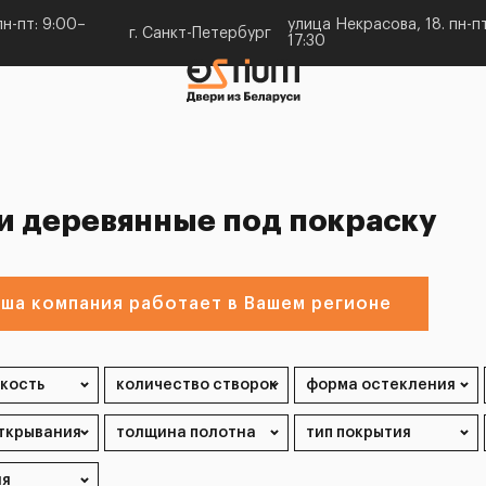
н-пт: 9:00–
улица Некрасова, 18. пн-пт
г. Санкт-Петербург
17:30
и деревянные под покраску
ша компания работает в Вашем регионе