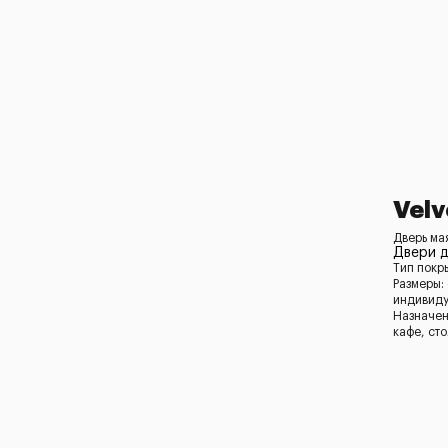
Velv
Дверь ма
Двери д
Тип покр
Размеры:
индивид
Назначен
кафе, ст