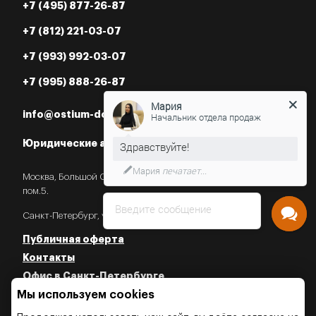
+7 (495) 877-26-87
+7 (812) 221-03-07
+7 (993) 992-03-07
+7 (995) 888-26-87
Мария
info@ostium-doors.ru
Начальник отдела продаж
Юридические адреса в РФ
Мария
печатает...
Москва, Большой Староданиловский пер., 2с7,
пом.5.
Введите сообщение
Санкт-Петербург, ул. Некрасова, 18.
Публичная оферта
Контакты
Офис в Санкт-Петербурге
Мы используем cookies
Политика конфиденциальности
Политика об использовании Cookies