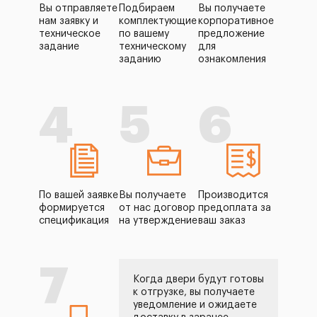
Вы отправляете
Подбираем
Вы получаете
нам заявку и
комплектующие
корпоративное
техническое
по вашему
предложение
задание
техническому
для
заданию
ознакомления
4
5
6
По вашей заявке
Вы получаете
Производится
формируется
от нас договор
предоплата за
спецификация
на утверждение
ваш заказ
7
Когда двери будут готовы
к отгрузке, вы получаете
уведомление и ожидаете