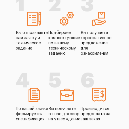
1
2
3
Вы отправляете
Подбираем
Вы получаете
нам заявку и
комплектующие
корпоративное
техническое
по вашему
предложение
задание
техническому
для
заданию
ознакомления
4
5
6
По вашей заявке
Вы получаете
Производится
формируется
от нас договор
предоплата за
спецификация
на утверждение
ваш заказ