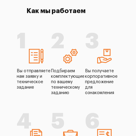
Как мы работаем
1
2
3
Вы отправляете
Подбираем
Вы получаете
нам заявку и
комплектующие
корпоративное
техническое
по вашему
предложение
задание
техническому
для
заданию
ознакомления
4
5
6