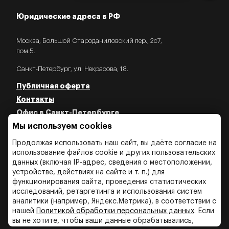
Юридические адреса в РФ
Москва, Большой Староданиловский пер., 2с7,
пом.5.
Санкт-Петербург, ул. Некрасова, 18.
Публичная оферта
Контакты
Офис в Санкт-Петербурге
Мы используем cookies
Политика конфиденциальности
Политика об использовании Cookies
Продолжая использовать наш сайт, вы даёте согласие на
Политика об обработки персональных данных
использование файлов cookie и других пользовательских
данных (включая IP-адрес, сведения о местоположении,
устройстве, действиях на сайте и т. п.) для
функционирования сайта, проведения статистических
исследований, ретаргетинга и использования систем
аналитики (например, Яндекс.Метрика), в соответствии с
нашей
Политикой обработки персональных данных
. Если
вы не хотите, чтобы ваши данные обрабатывались,