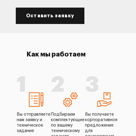
Оставить заявку
Как мы работаем
1
2
3
Вы отправляете
Подбираем
Вы получаете
нам заявку и
комплектующие
корпоративное
техническое
по вашему
предложение
задание
техническому
для