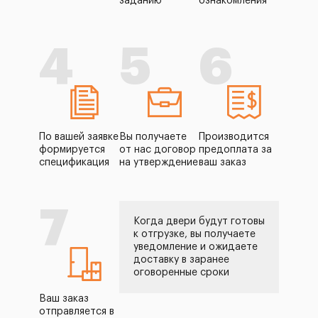
заданию
ознакомления
4
5
6
По вашей заявке
Вы получаете
Производится
формируется
от нас договор
предоплата за
спецификация
на утверждение
ваш заказ
7
Когда двери будут готовы
к отгрузке, вы получаете
уведомление и ожидаете
доставку в заранее
оговоренные сроки
Ваш заказ
отправляется в