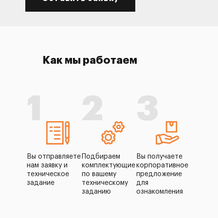
Как мы работаем
1
2
3
Вы отправляете
Подбираем
Вы получаете
нам заявку и
комплектующие
корпоративное
техническое
по вашему
предложение
задание
техническому
для
заданию
ознакомления