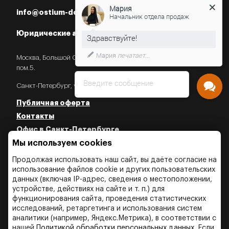
Мария
info@ostium-doors.ru
Начальник отдела продаж
Юридические адреса в РФ
Мария
печатает...
Москва, Большой Староданиловский пер., 2с7,
пом.5.
Введите сообщение
Санкт-Петербург, ул. Некрасова, 18.
Публичная оферта
Контакты
Офис в Санкт-Петербурге
Мы используем cookies
Политика конфиденциальности
Политика об использовании Cookies
Продолжая использовать наш сайт, вы даёте согласие на
Политика об обработки персональных данных
использование файлов cookie и других пользовательских
данных (включая IP-адрес, сведения о местоположении,
устройстве, действиях на сайте и т. п.) для
функционирования сайта, проведения статистических
исследований, ретаргетинга и использования систем
аналитики (например, Яндекс.Метрика), в соответствии с
нашей
Политикой обработки персональных данных
. Если