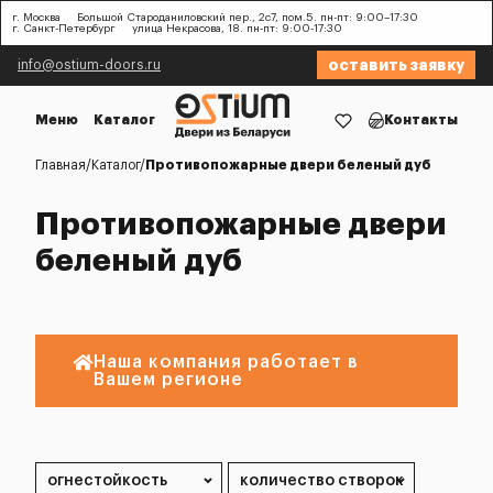
г. Москва
Большой Староданиловский пер., 2с7, пом.5. пн-пт: 9:00–17:30
г. Санкт-Петербург
улица Некрасова, 18. пн-пт: 9:00-17:30
оставить заявку
info@ostium-doors.ru
Меню
Каталог
Контакты
Главная
Каталог
Противопожарные двери беленый дуб
Противопожарные двери
беленый дуб
Наша компания работает в
Вашем регионе