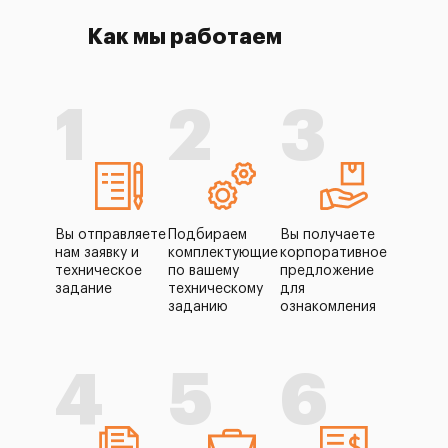
Как мы работаем
1
2
3
Вы отправляете
Подбираем
Вы получаете
нам заявку и
комплектующие
корпоративное
техническое
по вашему
предложение
задание
техническому
для
заданию
ознакомления
4
5
6