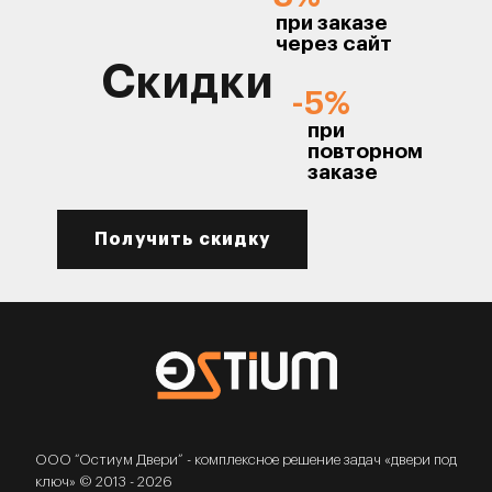
при заказе
через сайт
Скидки
-5%
при
повторном
заказе
Получить скидку
ООО “Остиум Двери” - комплексное решение задач «двери под
ключ» © 2013 - 2026