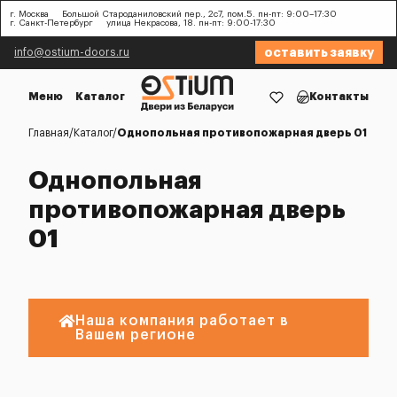
г. Москва
Большой Староданиловский пер., 2с7, пом.5. пн-пт: 9:00–17:30
г. Санкт-Петербург
улица Некрасова, 18. пн-пт: 9:00-17:30
оставить заявку
info@ostium-doors.ru
Меню
Каталог
Контакты
Главная
Каталог
Однопольная противопожарная дверь 01
Однопольная
противопожарная дверь
01
Наша компания работает в
Вашем регионе