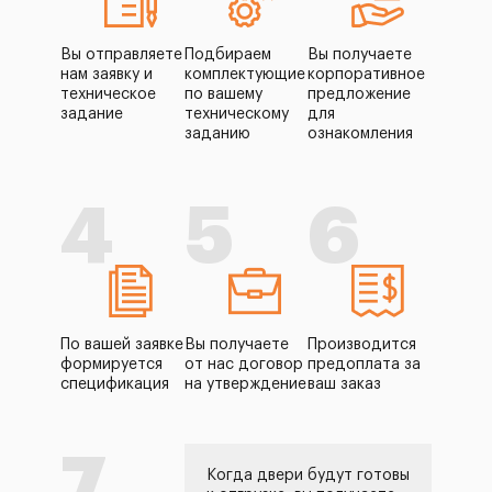
Вы отправляете
Подбираем
Вы получаете
нам заявку и
комплектующие
корпоративное
техническое
по вашему
предложение
задание
техническому
для
заданию
ознакомления
4
5
6
По вашей заявке
Вы получаете
Производится
формируется
от нас договор
предоплата за
спецификация
на утверждение
ваш заказ
7
Когда двери будут готовы