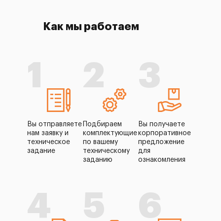
Как мы работаем
1
2
3
Вы отправляете
Подбираем
Вы получаете
нам заявку и
комплектующие
корпоративное
техническое
по вашему
предложение
задание
техническому
для
заданию
ознакомления
4
5
6