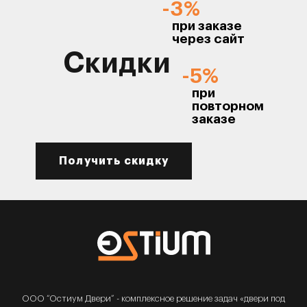
-3%
при заказе
через сайт
Скидки
-5%
при
повторном
заказе
Получить скидку
ООО “Остиум Двери” - комплексное решение задач «двери под