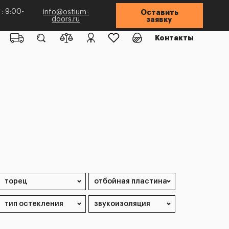
: 9:00-
info@ostium-
Оставить
doors.ru
заявку
Контакты