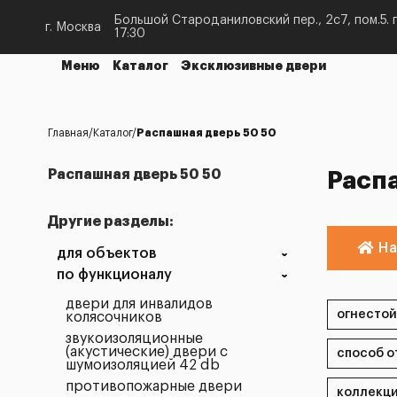
Большой Староданиловский пер., 2с7, пом.5. п
г. Москва
17:30
Меню
Каталог
Эксклюзивные двери
Главная
Каталог
Распашная дверь 50 50
Распашная дверь 50 50
Расп
Другие разделы:
На
для объектов
по функционалу
двери для инвалидов
колясочников
звукоизоляционные
(акустические) двери с
шумоизоляцией 42 db
противопожарные двери