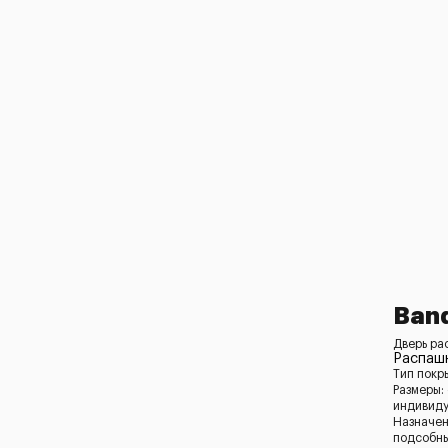
Band
Дверь ра
Распашн
Тип покр
Размеры:
индивид
Назначен
подсобн