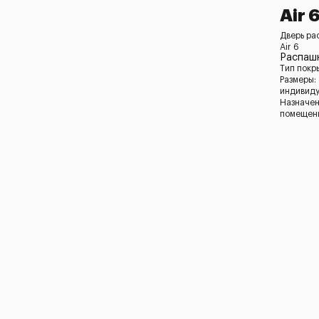
Air 
Дверь ра
Air 6
Распашн
Тип покр
Размеры:
индивид
Назначен
помещени