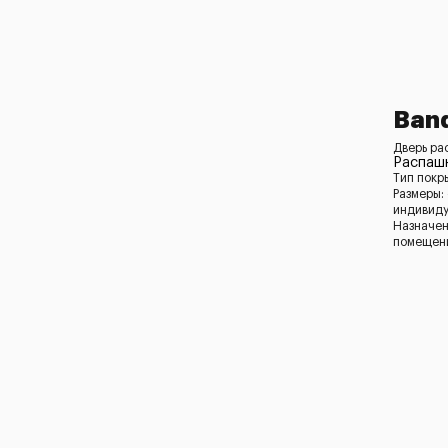
Band
Дверь ра
Распашн
Тип покр
Размеры:
индивид
Назначен
помещени