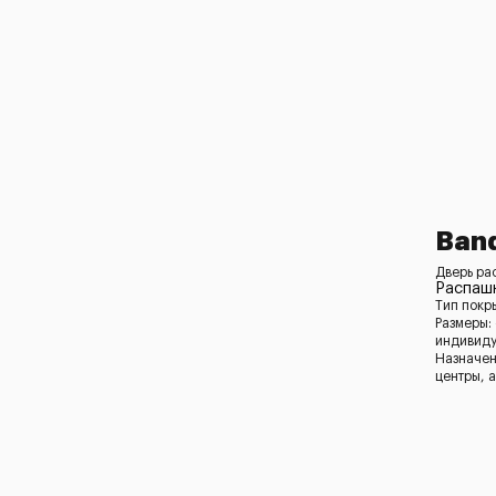
Ban
Дверь ра
Распашн
Тип покр
Размеры:
индивид
Назначен
центры, 