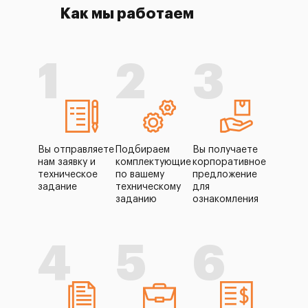
Как мы работаем
1
2
3
Вы отправляете
Подбираем
Вы получаете
нам заявку и
комплектующие
корпоративное
техническое
по вашему
предложение
задание
техническому
для
заданию
ознакомления
4
5
6