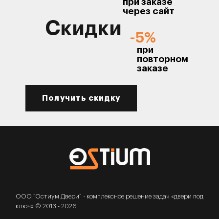
при заказе
через сайт
Скидки
-5%
при
повторном
заказе
Получить скидку
ООО “Остиум Двери” - комплексное решение задач «двери под
ключ» © 2013 - 2026