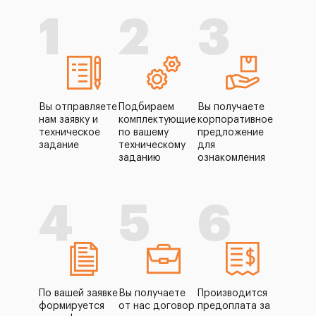
1
2
3
Вы отправляете
Подбираем
Вы получаете
нам заявку и
комплектующие
корпоративное
техническое
по вашему
предложение
задание
техническому
для
заданию
ознакомления
4
5
6
По вашей заявке
Вы получаете
Производится
формируется
от нас договор
предоплата за