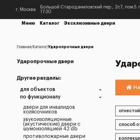
Большой Староданиловский пер., 2с7, пом.5. п
г. Москва
17:30
Меню
Каталог
Эксклюзивные двери
Главная
Каталог
Ударопрочные двери
Ударопрочные двери
Удар
Другие разделы:
На
для объектов
по функционалу
двери для инвалидов
колясочников
звукоизоляционные
(акустические) двери с
шумоизоляцией 42 db
противопожарные двери