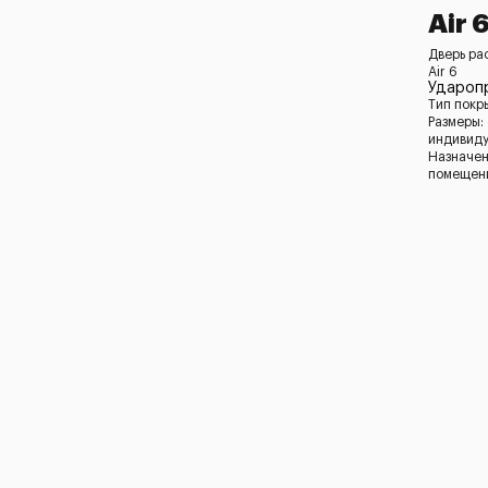
Air 
Дверь ра
Air 6
Удароп
Тип покр
Размеры:
индивид
Назначен
помещени