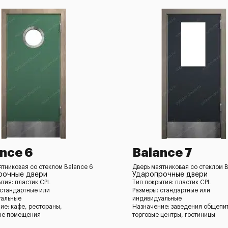
nce 6
Balance 7
ятниковая со стеклом Balance 6
Дверь маятниковая со стеклом B
рочные двери
Ударопрочные двери
ытия: пластик CPL
Тип покрытия: пластик CPL
 стандартные или
Размеры: стандартные или
уальные
индивидуальные
ие: кафе, рестораны,
Назначение: заведения общепи
ые помещения
торговые центры, гостиницы