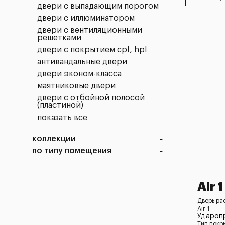
двери с выпадающим порогом
двери с иллюминатором
двери с вентиляционными
решетками
двери с покрытием cpl, hpl
антивандальные двери
двери эконом-класса
маятниковые двери
двери с отбойной полосой
(пластиной)
показать все
коллекции
по типу помещения
Air 1
Дверь ра
Air 1
Удароп
Тип покр