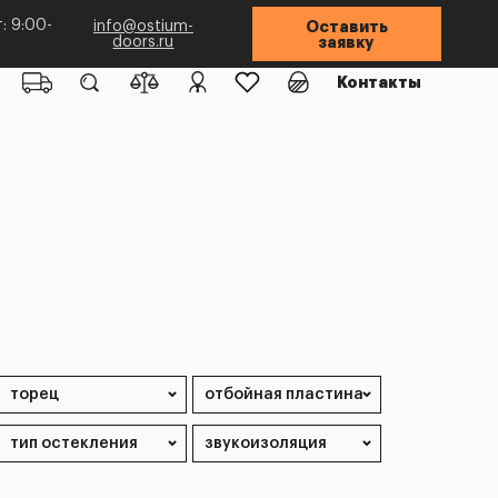
: 9:00-
info@ostium-
Оставить
doors.ru
заявку
Контакты