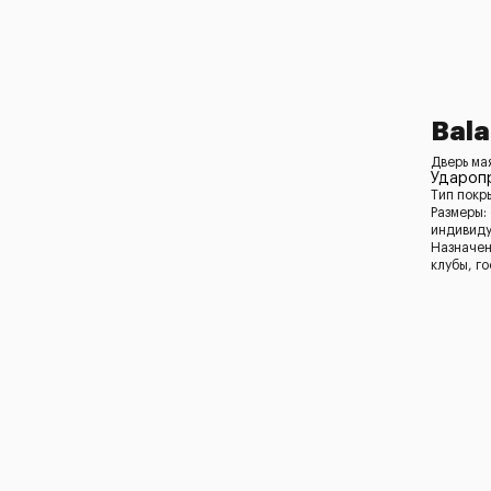
Bala
Дверь ма
Удароп
Тип покр
Размеры:
индивид
Назначен
клубы, г