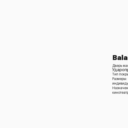
Bala
Дверь ма
Удароп
Тип покр
Размеры:
индивид
Назначен
кинотеат