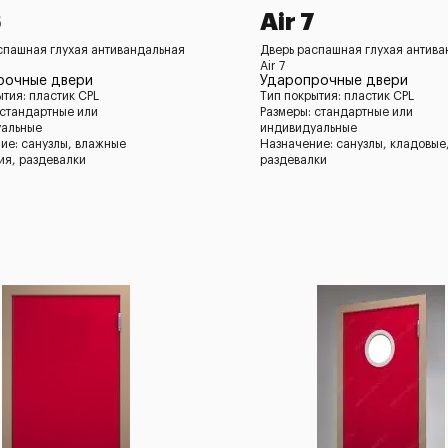
6
Air 7
спашная глухая антивандальная
Дверь распашная глухая антив
Air 7
рочные двери
Ударопрочные двери
ытия: пластик CPL
Тип покрытия: пластик CPL
 стандартные или
Размеры: стандартные или
уальные
индивидуальные
ие: санузлы, влажные
Назначение: санузлы, кладовые
я, раздевалки
раздевалки