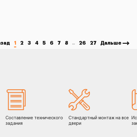
азад
1
2
3
4
5
6
7
8
26
27
Дальше
...
Составление технического
Стандартный монтаж на все
Ис
задания
двери
за