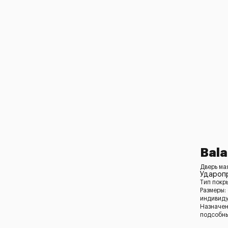
Bala
Дверь ма
Удароп
Тип покр
Размеры:
индивид
Назначен
подсобн