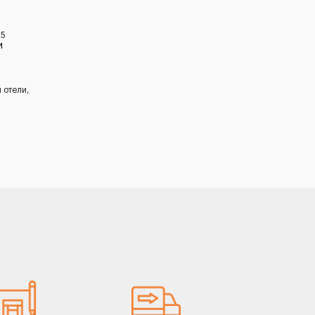
 5
и
 отели,