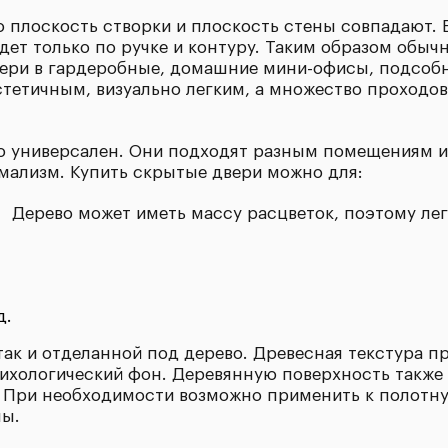
то плоскость створки и плоскость стены совпадают.
будет только по ручке и контуру. Таким образом об
ери в гардеробные, домашние мини-офисы, подсобны
стетичным, визуально легким, а множество проходов
о универсален. Они подходят разным помещениям и 
имализм. Купить скрытые двери можно для:
Дерево может иметь массу расцветок, поэтому лег
д.
так и отделанной под дерево. Древесная текстура п
сихологический фон. Деревянную поверхность также
. При необходимости возможно применить к полотну
ны.