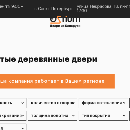
н-пт: 9:00–
улица Некрасова, 18. пн-пт
г. Санкт-Петербург
17:30
тые деревянные двери
ша компания работает в Вашем регионе