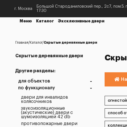
Большой Староданиловский пер., 2с7, пом.5. п
г. Москва
17:30
Меню
Каталог
Эксклюзивные двери
Главная
Каталог
Скрытые деревянные двери
Скрытые деревянные двери
Скры
Другие разделы:
На
для объектов
по функционалу
двери для инвалидов
колясочников
звукоизоляционные
(акустические) двери с
шумоизоляцией 42 db
противопожарные двери