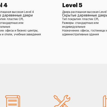
l 4
Level 5
спашная высокая Level 4
Дверь распашная высокая Level
е деревянные двери
Скрытые деревянные двер
ытия: пластик CPL
Тип покрытия: пластик CPL
 стандартные или
Размеры: стандартные или
уальные
индивидуальные
ие: офисы и бизнес-центры,
Назначение: офисы, гостиницы и
ы и отели, учебные заведения
административные здания