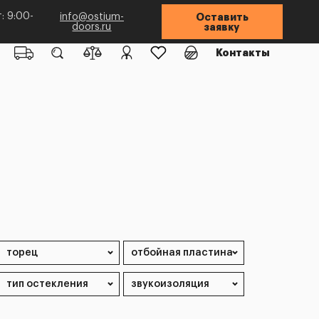
: 9:00-
info@ostium-
Оставить
doors.ru
заявку
Контакты