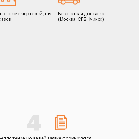
полнение чертежей для
Бесплатная доставка
казов
(Москва, СПБ, Минск)
4
редложение
По вашей заявке формируется