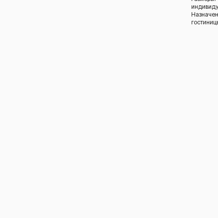
индивид
Назначен
гостиниц