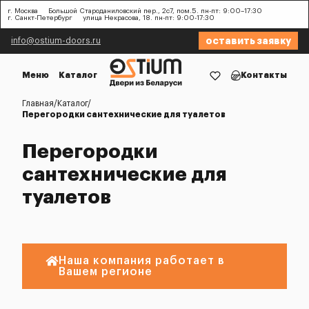
г. Москва
Большой Староданиловский пер., 2с7, пом.5. пн-пт: 9:00–17:30
г. Санкт-Петербург
улица Некрасова, 18. пн-пт: 9:00-17:30
оставить заявку
info@ostium-doors.ru
Меню
Каталог
Контакты
Главная
Каталог
Перегородки сантехнические для туалетов
Перегородки
сантехнические для
туалетов
Наша компания работает в
Вашем регионе