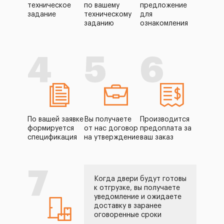
техническое
по вашему
предложение
задание
техническому
для
заданию
ознакомления
4
5
6
По вашей заявке
Вы получаете
Производится
формируется
от нас договор
предоплата за
спецификация
на утверждение
ваш заказ
7
Когда двери будут готовы
к отгрузке, вы получаете
уведомление и ожидаете
доставку в заранее
оговоренные сроки