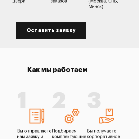
двери
заказов
(Москва, СПБ,
Минск)
Оставить заявку
Как мы работаем
1
2
3
Вы отправляете
Подбираем
Вы получаете
нам заявку и
комплектующие
корпоративное