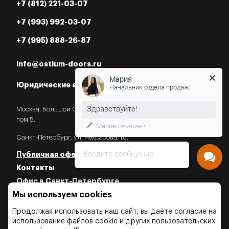
+7 (812) 221-03-07
+7 (993) 992-03-07
+7 (995) 888-26-87
info@ostium-doors.ru
Мария
Юридические адреса в РФ
Начальник отдела продаж
Москва, Большой Староданиловский пер., 2с7,
пом.5.
Мария
печатает...
Санкт-Петербург, ул. Некрасова, 18.
Введите сообщение
Публичная оферта
Контакты
Офис в Санкт-Петербурге
Мы используем cookies
Политика конфиденциальности
Политика об использовании Cookies
Продолжая использовать наш сайт, вы даёте согласие на
Политика об обработки персональных данных
использование файлов cookie и других пользовательских