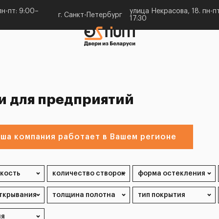
н-пт: 9:00–
улица Некрасова, 18. пн-пт
г. Санкт-Петербург
17:30
и для предприятий
ша компания работает в Вашем регионе