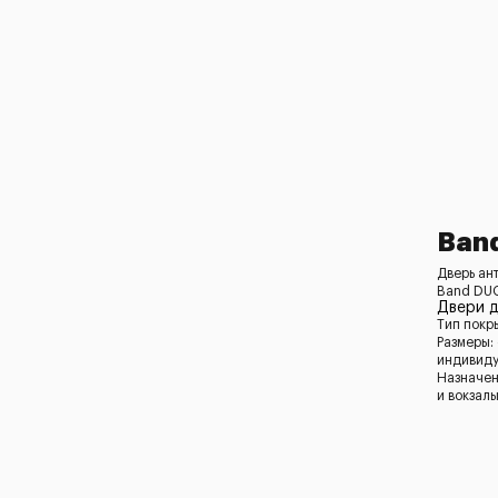
Ban
Дверь ан
Band DU
Двери 
Тип покр
Размеры:
индивид
Назначен
и вокзал