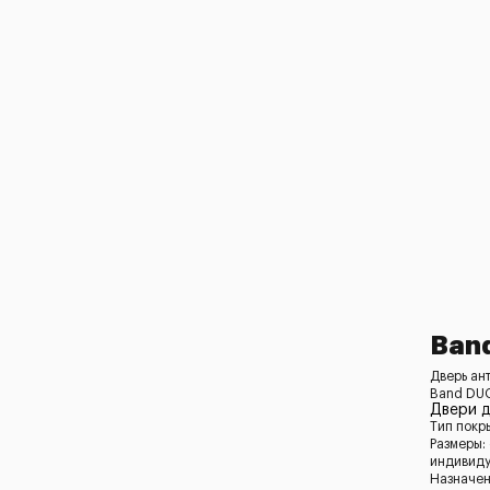
Ban
Дверь ан
Band DU
Двери 
Тип покр
Размеры:
индивид
Назначен