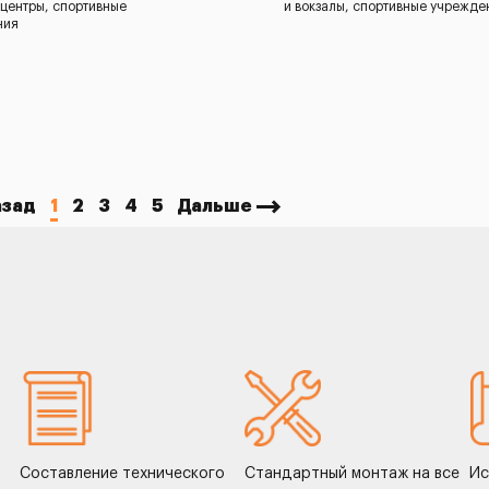
 центры, спортивные
и вокзалы, спортивные учрежде
ния
азад
1
2
3
4
5
Дальше
Составление технического
Стандартный монтаж на все
Ис