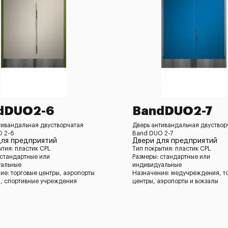
dDUO2-6
BandDUO2-7
тивандальная двустворчатая
Дверь антивандальная двуствор
O 2-6
Band DUO 2-7
для предприятий
Двери для предприятий
ытия: пластик CPL
Тип покрытия: пластик CPL
 стандартные или
Размеры: стандартные или
уальные
индивидуальные
ие: торговые центры, аэропорты
Назначение: медучреждения, т
ы, спортивные учреждения
центры, аэропорты и вокзалы