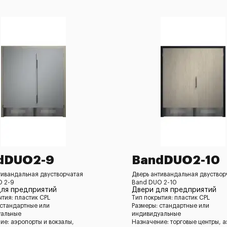
dDUO2-9
BandDUO2-10
тивандальная двустворчатая
Дверь антивандальная двуствор
O 2-9
Band DUO 2-10
для предприятий
Двери для предприятий
ытия: пластик CPL
Тип покрытия: пластик CPL
 стандартные или
Размеры: стандартные или
уальные
индивидуальные
ие: аэропорты и вокзалы,
Назначение: торговые центры, 