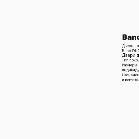
Ban
Дверь ан
Band DUO
Двери 
Тип покр
Размеры:
индивид
Назначен
и вокзал