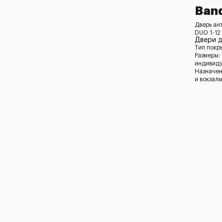
Ban
Дверь ан
DUO 1-12
Двери 
Тип покр
Размеры:
индивид
Назначен
и вокзал