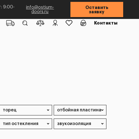
: 9:00-
info@ostium-
Оставить
doors.ru
заявку
Контакты