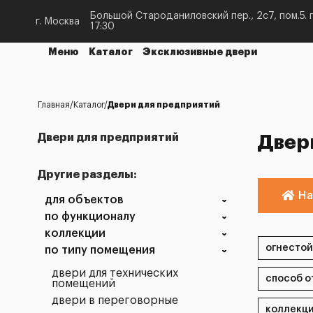
Большой Староданиловский пер., 2с7, пом.5. п
г. Москва
17:30
Меню
Каталог
Эксклюзивные двери
Главная
Каталог
Двери для предприятий
Двери для предприятий
Двер
Другие разделы:
На
для объектов
по функционалу
коллекции
по типу помещения
двери для технических
помещений
двери в переговорные