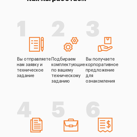
1
2
3
Вы отправляете
Подбираем
Вы получаете
нам заявку и
комплектующие
корпоративное
техническое
по вашему
предложение
задание
техническому
для
заданию
ознакомления
4
5
6