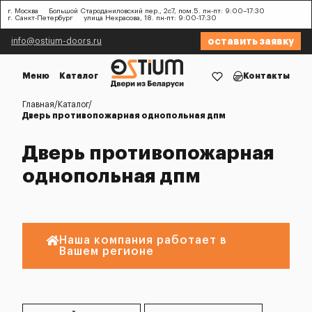
г. Москва
Большой Староданиловский пер., 2с7, пом.5. пн-пт: 9:00–17:30
г. Санкт-Петербург
улица Некрасова, 18. пн-пт: 9:00-17:30
оставить заявку
info@ostium-doors.ru
Меню
Каталог
Контакты
Главная
Каталог
Дверь противопожарная однопольная дпм
Дверь противопожарная
однопольная дпм
Наша компания работает в
Вашем регионе