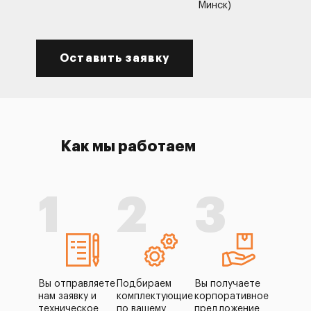
Минск)
Оставить заявку
Как мы работаем
1
2
3
Вы отправляете
Подбираем
Вы получаете
нам заявку и
комплектующие
корпоративное
техническое
по вашему
предложение