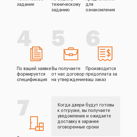
задание
техническому
для
заданию
ознакомления
4
5
6
По вашей заявке
Вы получаете
Производится
формируется
от нас договор
предоплата за
спецификация
на утверждение
ваш заказ
7
Когда двери будут готовы
к отгрузке, вы получаете
уведомление и ожидаете
доставку в заранее
оговоренные сроки