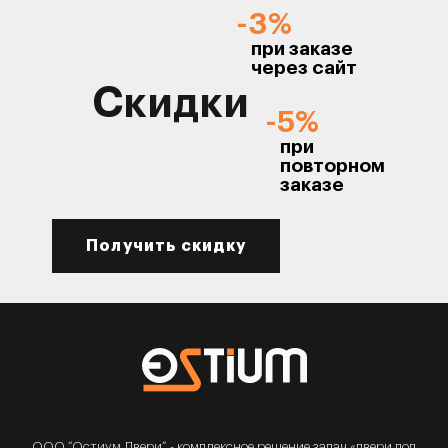
-3%
при заказе
через сайт
Скидки
-5%
при
повторном
заказе
Получить скидку
ООО “Остиум Двери” - комплексное решение задач «двери под