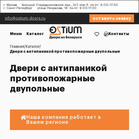
г. Москва
Большой Староданиловский пер., 2с7, пом.5. пн-пт: 9:00–17:30
г. Санкт-Петербург
улица Некрасова, 18. пн-пт: 9:00-17:30
оставить заявку
info@ostium-doors.ru
Меню
Каталог
Контакты
Главная
Каталог
Двери с антипаникой противопожарные двупольные
Двери с антипаникой
противопожарные
двупольные
Наша компания работает в
Вашем регионе