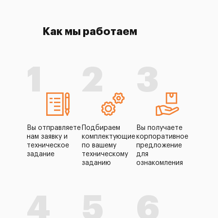
Как мы работаем
1
2
3
Вы отправляете
Подбираем
Вы получаете
нам заявку и
комплектующие
корпоративное
техническое
по вашему
предложение
задание
техническому
для
заданию
ознакомления
4
5
6