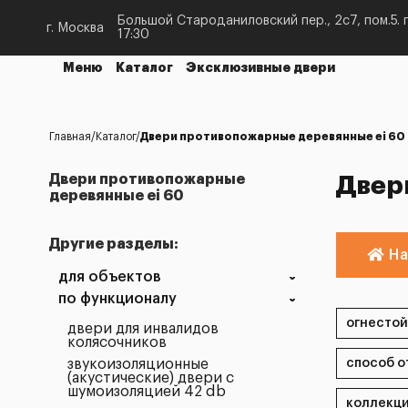
Большой Староданиловский пер., 2с7, пом.5. п
г. Москва
17:30
Меню
Каталог
Эксклюзивные двери
Главная
Каталог
Двери противопожарные деревянные ei 60
Двери противопожарные
Двер
деревянные ei 60
Другие разделы:
На
для объектов
по функционалу
двери для инвалидов
колясочников
звукоизоляционные
(акустические) двери с
шумоизоляцией 42 db