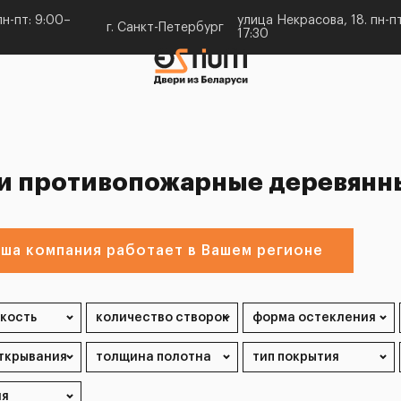
н-пт: 9:00–
улица Некрасова, 18. пн-пт
г. Санкт-Петербург
17:30
и противопожарные деревянны
ша компания работает в Вашем регионе