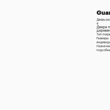
Guar
Дверь ра
4
Двери 
деревян
Тип покр
Размеры:
индивид
Назначен
подсобн