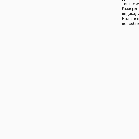
Тип покр
Размеры:
индивид
Назначен
подсобн