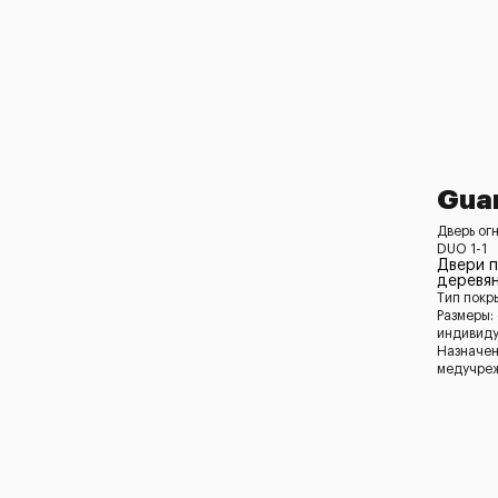
Gua
Дверь ог
DUO 1-1
Двери 
деревян
Тип покр
Размеры:
индивид
Назначен
медучреж