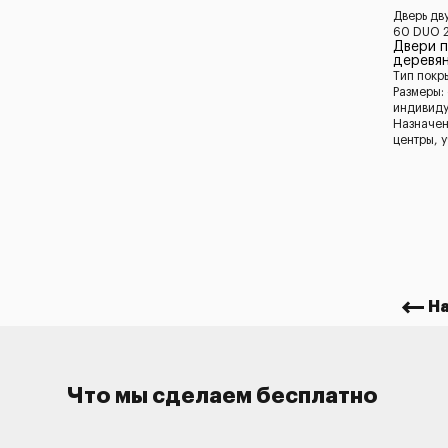
Дверь дв
60 DUO 2
Двери 
деревян
Тип покр
Размеры:
индивид
Назначен
центры, 
Н
Что мы сделаем бесплатно