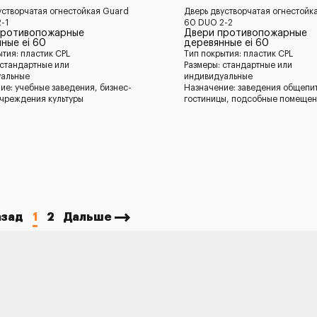
устворчатая огнестойкая Guard
Дверь двустворчатая огнестойк
-1
60 DUO 2-2
противопожарные
Двери противопожарные
ные ei 60
деревянные ei 60
ытия: пластик CPL
Тип покрытия: пластик CPL
 стандартные или
Размеры: стандартные или
уальные
индивидуальные
ие: учебные заведения, бизнес-
Назначение: заведения общепи
учреждения культуры
гостиницы, подсобные помеще
азад
1
2
Дальше