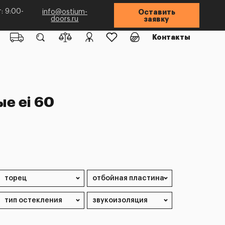
: 9:00-
info@ostium-
Оставить
doors.ru
заявку
Контакты
е ei 60