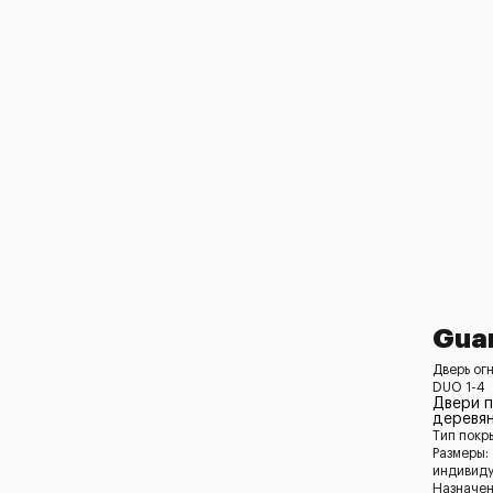
Gua
Дверь ог
DUO 1-4
Двери 
деревян
Тип покр
Размеры:
индивид
Назначен