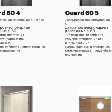
d 60 4
Guard 60 5
спашная огнестойкая Guard 60
Дверь распашная огнеупорная 
5
противопожарные
Двери противопожарные
ные ei 60
деревянные ei 60
ытия: пластик CPL
Тип покрытия: пластик CPL
 стандартные или
Размеры: стандартные или
уальные
индивидуальные
ие: кабинеты, номера гостиниц,
Назначение: кухни ресторанов,
ые помещения
готовочные цеха ТЦ, служебные
помещения