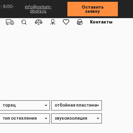
: 9:00-
info@ostium-
Оставить
doors.ru
заявку
Контакты