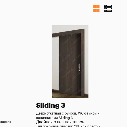
Sliding 3
Дверь откатная с ручкой, WC-замком и
наличниками Sliding 3
пластик
Двойная откатная дверь
Тип покрытия: пластик CPL или пластик