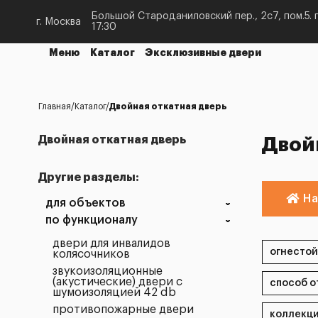
Большой Староданиловский пер., 2с7, пом.5. п
г. Москва
17:30
Меню
Каталог
Эксклюзивные двери
Главная
Каталог
Двойная откатная дверь
Двойная откатная дверь
Двой
Другие разделы:
На
для объектов
по функционалу
двери для инвалидов
колясочников
звукоизоляционные
(акустические) двери с
шумоизоляцией 42 db
противопожарные двери