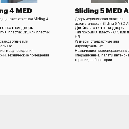
ing 4 MED
Sliding 5 MED 
дицинская откатная Sliding 4
Дверь медицинская откатная
автоматическая Sliding 5 MED 
 откатная дверь
Двойная откатная дверь
ытия: пластик CPL или пластик
Тип покрытия: пластик CPL или 
HPL
 стандартные или
Размеры: стандартные или
уальные
индивидуальные
ие: медучреждения,
Назначение: предоперационные
рии, технические помещения
операционные, палаты интенси
терапии, лаборатории