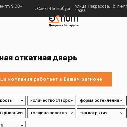
н-пт: 9:00–
улица Некрасова, 18. пн-пт
г. Санкт-Петербург
17:30
ная откатная дверь
ша компания работает в Вашем регионе