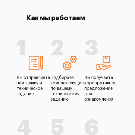
Как мы работаем
1
2
3
Вы отправляете
Подбираем
Вы получаете
нам заявку и
комплектующие
корпоративное
техническое
по вашему
предложение
задание
техническому
для
заданию
ознакомления
4
5
6