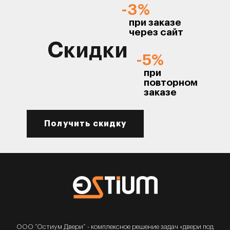
-3%
при заказе
через сайт
Скидки
-5%
при
повторном
заказе
Получить скидку
ООО “Остиум Двери” - комплексное решение задач «двери под