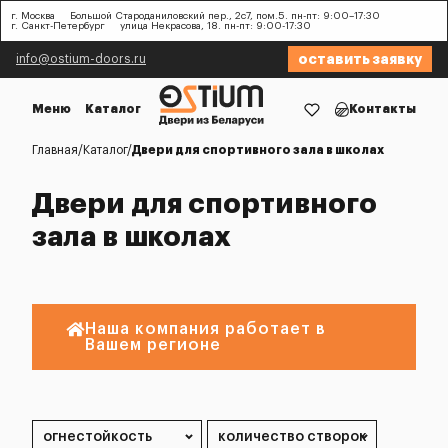
г. Москва
Большой Староданиловский пер., 2с7, пом.5. пн-пт: 9:00–17:30
г. Санкт-Петербург
улица Некрасова, 18. пн-пт: 9:00-17:30
оставить заявку
info@ostium-doors.ru
Меню
Каталог
Контакты
Главная
Каталог
Двери для спортивного зала в школах
Двери для спортивного
зала в школах
Наша компания работает в
Вашем регионе