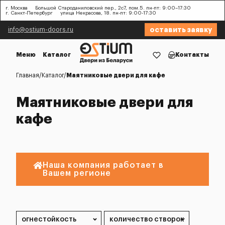
г. Москва
Большой Староданиловский пер., 2с7, пом.5. пн-пт: 9:00–17:30
г. Санкт-Петербург
улица Некрасова, 18. пн-пт: 9:00-17:30
оставить заявку
info@ostium-doors.ru
Меню
Каталог
Контакты
Главная
Каталог
Маятниковые двери для кафе
Маятниковые двери для
кафе
Наша компания работает в
Вашем регионе