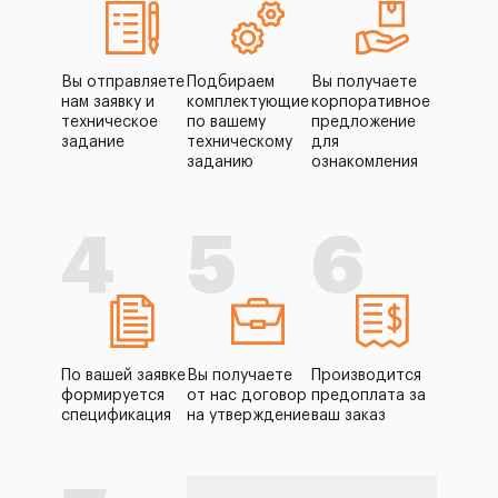
Вы отправляете
Подбираем
Вы получаете
нам заявку и
комплектующие
корпоративное
техническое
по вашему
предложение
задание
техническому
для
заданию
ознакомления
4
5
6
По вашей заявке
Вы получаете
Производится
формируется
от нас договор
предоплата за
спецификация
на утверждение
ваш заказ