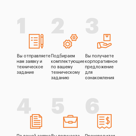
1
2
3
Вы отправляете
Подбираем
Вы получаете
нам заявку и
комплектующие
корпоративное
техническое
по вашему
предложение
задание
техническому
для
заданию
ознакомления
4
5
6