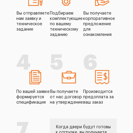
Вы отправляете
Подбираем
Вы получаете
нам заявку и
комплектующие
корпоративное
техническое
по вашему
предложение
задание
техническому
для
заданию
ознакомления
4
5
6
По вашей заявке
Вы получаете
Производится
формируется
от нас договор
предоплата за
спецификация
на утверждение
ваш заказ
7
Когда двери будут готовы
к отгрузке, вы получаете