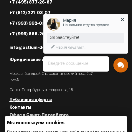
+7 (495) 877-26-87
+7 (812) 221-03-07
Мария
Начальник отдела продаж
+7 (993) 992-03-07
+7 (995) 888-26-87
Нужна консультация?
info@ostium-doors.ru
Юридические адреса в РФ
Введите сообщение
Москва, Большой Староданиловский пер., 2с7,
пом.5.
Санкт-Петербург, ул. Некрасова, 18.
Публичная оферта
Контакты
Офис в Санкт-Петербурге
Мы используем cookies
Политика конфиденциальности
Политика об использовании Cookies