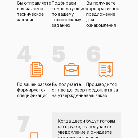
Вы отправляете
Подбираем
Вы получаете
нам заявку и
комплектующие
корпоративное
техническое
по вашему
предложение
задание
техническому
для
заданию
ознакомления
4
5
6
По вашей заявке
Вы получаете
Производится
формируется
от нас договор
предоплата за
спецификация
на утверждение
ваш заказ
7
Когда двери будут готовы
к отгрузке, вы получаете
уведомление и ожидаете