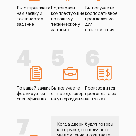
Вы отправляете
Подбираем
Вы получаете
нам заявку и
комплектующие
корпоративное
техническое
по вашему
предложение
задание
техническому
для
заданию
ознакомления
4
5
6
По вашей заявке
Вы получаете
Производится
формируется
от нас договор
предоплата за
спецификация
на утверждение
ваш заказ
7
Когда двери будут готовы
к отгрузке, вы получаете
уведомление и ожидаете