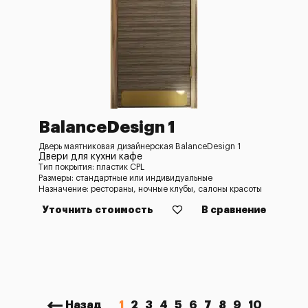
BalanceDesign 1
Дверь маятниковая дизайнерская BalanceDesign 1
Двери для кухни кафе
Тип покрытия: пластик CPL
Размеры: стандартные или индивидуальные
Назначение: рестораны, ночные клубы, салоны красоты
Уточнить стоимость
В сравнение
Назад
1
2
3
4
5
6
7
8
9
10