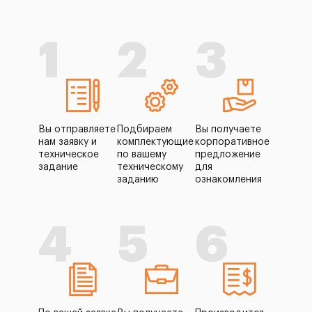
1
2
3
Вы отправляете
Подбираем
Вы получаете
нам заявку и
комплектующие
корпоративное
техническое
по вашему
предложение
задание
техническому
для
заданию
ознакомления
4
5
6