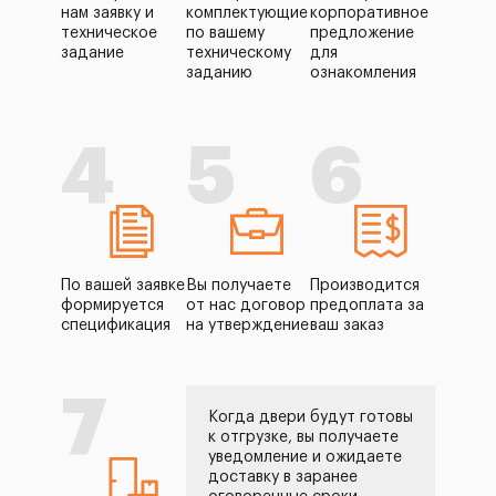
нам заявку и
комплектующие
корпоративное
техническое
по вашему
предложение
задание
техническому
для
заданию
ознакомления
4
5
6
По вашей заявке
Вы получаете
Производится
формируется
от нас договор
предоплата за
спецификация
на утверждение
ваш заказ
7
Когда двери будут готовы
к отгрузке, вы получаете
уведомление и ожидаете
доставку в заранее