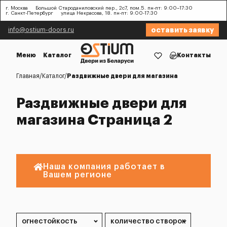
г. Москва
Большой Староданиловский пер., 2с7, пом.5. пн-пт: 9:00–17:30
г. Санкт-Петербург
улица Некрасова, 18. пн-пт: 9:00-17:30
оставить заявку
info@ostium-doors.ru
Меню
Каталог
Контакты
Главная
Каталог
Раздвижные двери для магазина
Раздвижные двери для
магазина Страница 2
Наша компания работает в
Вашем регионе