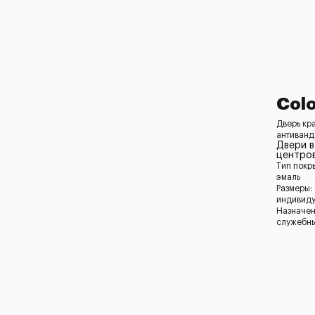
Colo
Дверь кр
антиванд
Двери в
центро
Тип покр
эмаль
Размеры:
индивид
Назначен
служебны