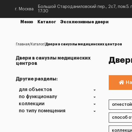
Большой Староданиловский пер., 2с7, пом.5. п
г. Москва
17:30
Меню
Каталог
Эксклюзивные двери
Главная
Каталог
Двери в санузлы медицинских центров
Двери в санузлы медицинских
Двер
центров
Другие разделы:
На
для объектов
по функционалу
коллекции
по типу помещения