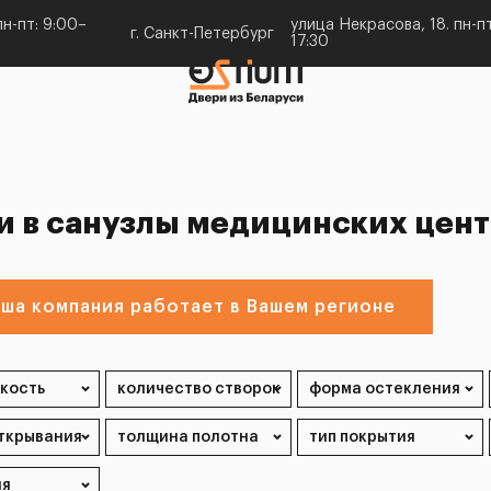
н-пт: 9:00–
улица Некрасова, 18. пн-пт
г. Санкт-Петербург
17:30
и в санузлы медицинских цент
ша компания работает в Вашем регионе