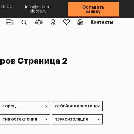
: 9:00-
info@ostium-
Оставить
doors.ru
заявку
Контакты
ров Страница 2