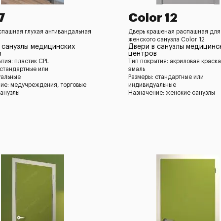
7
Color 12
спашная глухая антивандальная
Дверь крашеная распашная для
женского санузла Color 12
 санузлы медицинских
Двери в санузлы медицинс
в
центров
ытия: пластик CPL
Тип покрытия: акриловая краска
 стандартные или
эмаль
уальные
Размеры: стандартные или
ие: медучреждения, торговые
индивидуальные
санузлы
Назначение: женские санузлы