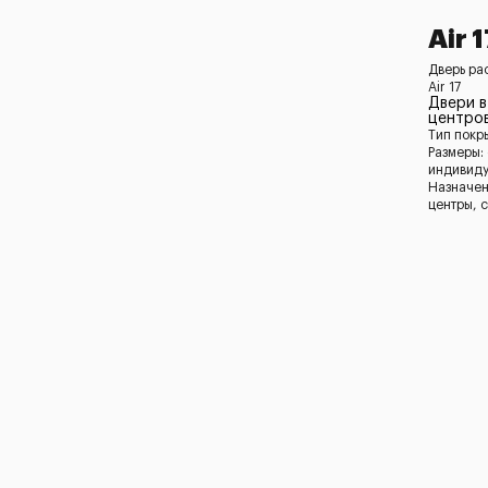
Air 1
Дверь ра
Air 17
Двери в
центро
Тип покр
Размеры:
индивид
Назначен
центры, 