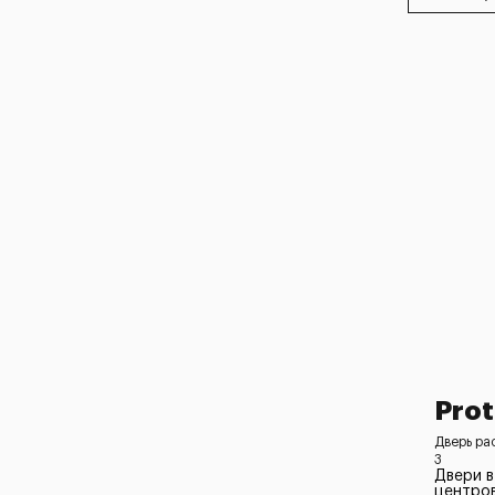
Prot
Дверь ра
3
Двери в
центро