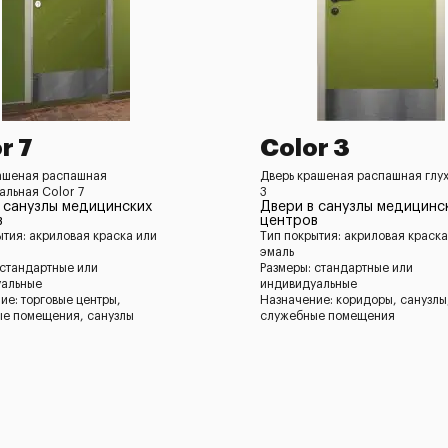
r 7
Color 3
ашеная распашная
Дверь крашеная распашная глух
альная Color 7
3
 санузлы медицинских
Двери в санузлы медицинс
в
центров
ытия: акриловая краска или
Тип покрытия: акриловая краска
эмаль
 стандартные или
Размеры: стандартные или
уальные
индивидуальные
ие: торговые центры,
Назначение: коридоры, санузлы
е помещения, санузлы
служебные помещения