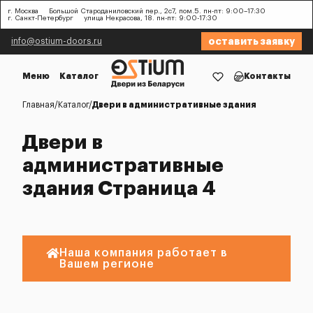
г. Москва
Большой Староданиловский пер., 2с7, пом.5. пн-пт: 9:00–17:30
г. Санкт-Петербург
улица Некрасова, 18. пн-пт: 9:00-17:30
оставить заявку
info@ostium-doors.ru
Меню
Каталог
Контакты
Главная
Каталог
Двери в административные здания
Двери в
административные
здания Страница 4
Наша компания работает в
Вашем регионе