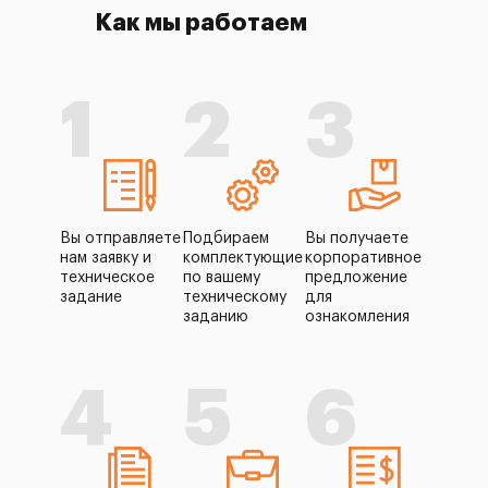
Как мы работаем
1
2
3
Вы отправляете
Подбираем
Вы получаете
нам заявку и
комплектующие
корпоративное
техническое
по вашему
предложение
задание
техническому
для
заданию
ознакомления
4
5
6