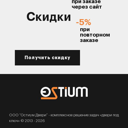
при заказе
через сайт
Скидки
-5%
при
повторном
заказе
Получить скидку
ООО “Остиум Двери” - комплексное решение задач «двери под
ключ» © 2013 - 2026