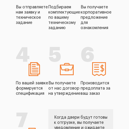
Вы отправляете
Подбираем
Вы получаете
нам заявку и
комплектующие
корпоративное
техническое
по вашему
предложение
задание
техническому
для
заданию
ознакомления
4
5
6
По вашей заявке
Вы получаете
Производится
формируется
от нас договор
предоплата за
спецификация
на утверждение
ваш заказ
7
Когда двери будут готовы
к отгрузке, вы получаете
уведомление и ожидаете