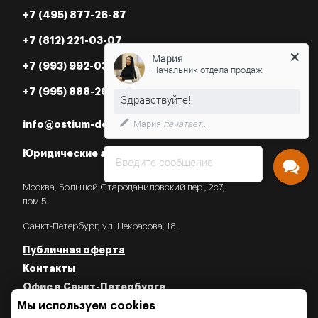
+7 (495) 877-26-87
+7 (812) 221-03-07
Мария
+7 (993) 992-03-07
Начальник отдела продаж
+7 (995) 888-26-87
Мария
печатает...
info@ostium-doors.ru
Юридические адреса в РФ
Введите сообщение
Москва, Большой Староданиловский пер., 2с7,
пом.5.
Санкт-Петербург, ул. Некрасова, 18.
Публичная оферта
Контакты
Офис в Санкт-Петербурге
Мы используем cookies
Политика конфиденциальности