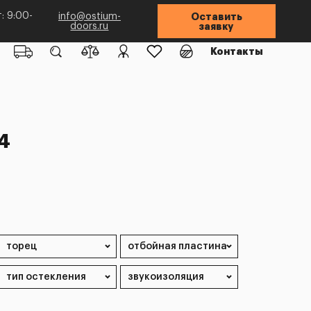
: 9:00-
info@ostium-
Оставить
doors.ru
заявку
Контакты
4