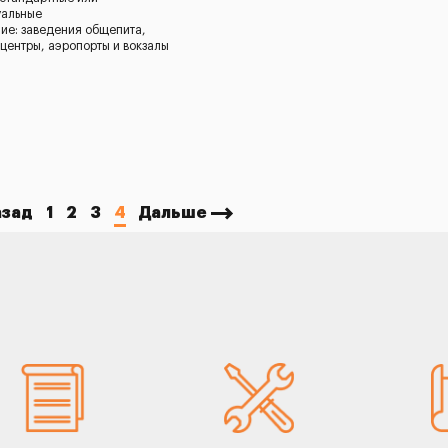
уальные
ие: заведения общепита,
 центры, аэропорты и вокзалы
азад
1
2
3
4
Дальше