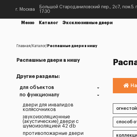
Большой Староданиловский пер., 2с7, пом.5. п
г. Москва
17:30
Меню
Каталог
Эксклюзивные двери
Главная
Каталог
Распашные двери в нишу
Распашные двери в нишу
Расп
Другие разделы:
На
для объектов
по функционалу
двери для инвалидов
колясочников
звукоизоляционные
(акустические) двери с
шумоизоляцией 42 db
противопожарные двери