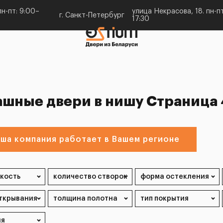
н-пт: 9:00–
улица Некрасова, 18. пн-пт
г. Санкт-Петербург
17:30
ашные двери в нишу Страница 
ша компания работает в Вашем регионе