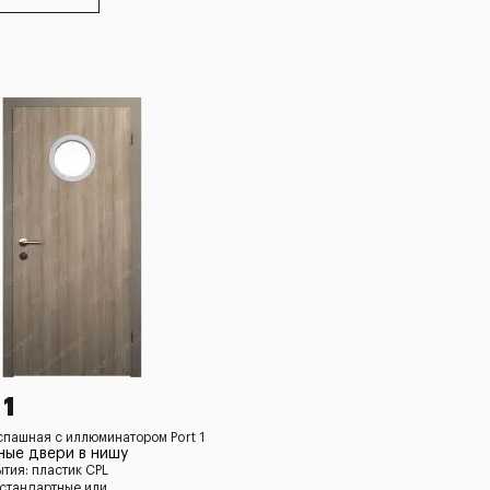
 1
спашная c иллюминатором Port 1
ые двери в нишу
ытия: пластик CPL
 стандартные или