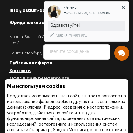
Мария
info@ostium-doors.ru
Начальник отдела продаж
Юридические адреса в РФ
Мария
печатает...
Москва, Большой Староданиловский пер., 2с7,
пом.5.
Введите сообщение
Санкт-Петербург, ул. Некрасова, 18.
Публичная оферта
Контакты
Офис в Санкт-Петербурге
Мы используем cookies
Политика конфиденциальности
Политика об использовании Cookies
Продолжая использовать наш сайт, вы даёте согласие на
Политика об обработки персональных данных
использование файлов cookie и других пользовательских
данных (включая IP-адрес, сведения о местоположении,
устройстве, действиях на сайте и т. п.) для
функционирования сайта, проведения статистических
исследований, ретаргетинга и использования систем
аналитики (например, Яндекс.Метрика), в соответствии с