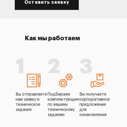
Оставить заявку
Как мы работаем
1
2
3
Вы отправляете
Подбираем
Вы получаете
нам заявку и
комплектующие
корпоративное
техническое
по вашему
предложение
задание
техническому
для
заданию
ознакомления