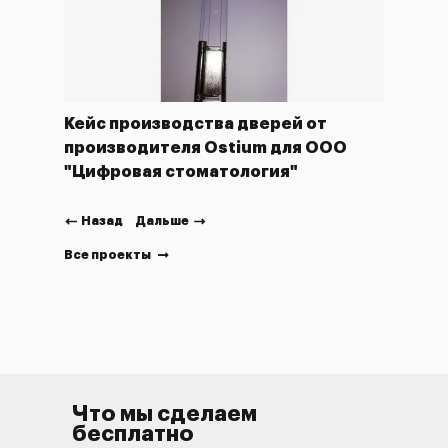
Кейс производства дверей от
Кейс
производителя Ostium для ООО
ля
"Ост
"Цифровая стоматология"
кве
горо
Назад
Дальше
Все проекты
Что мы сделаем
бесплатно