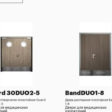
rd 30DUO2-5
BandDUO1-8
устворчатая огнестойкая Guard
Дверь распашная полуторная B
-5
1-8
для медицинских
Двери для медицинских
ений
учреждений