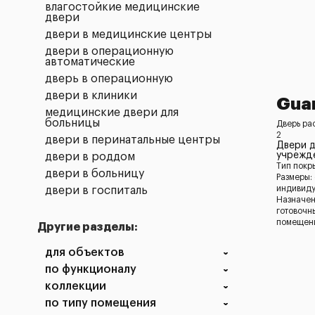
влагостойкие медицинские
двери
двери в медицинские центры
двери в операционную
автоматические
дверь в операционную
двери в клиники
Guar
медицинские двери для
больницы
Дверь ра
2
двери в перинатальные центры
Двери 
учрежд
двери в роддом
Тип покр
двери в больницу
Размеры:
индивид
двери в госпиталь
Назначен
готовочн
помещен
Другие разделы:
для объектов
по функционалу
коллекции
по типу помещения