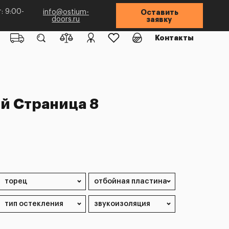
: 9:00-
info@ostium-
Оставить
doors.ru
заявку
Контакты
й Страница 8