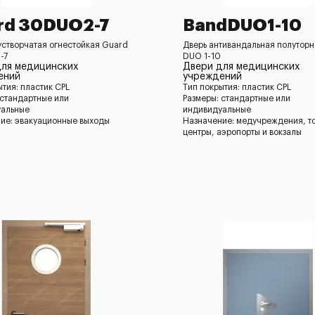
rd 30DUO2-7
BandDUO1-10
устворчатая огнестойкая Guard
Дверь антивандальная полутор
-7
DUO 1-10
для медицинских
Двери для медицинских
ений
учреждений
ытия: пластик CPL
Тип покрытия: пластик CPL
 стандартные или
Размеры: стандартные или
уальные
индивидуальные
ие: эвакуационные выходы
Назначение: медучреждения, т
центры, аэропорты и вокзалы