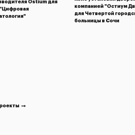
зводителя Ostium для
компанией "Остиум Д
"Цифровая
для Четвертой городс
атология"
больницы в Сочи
проекты