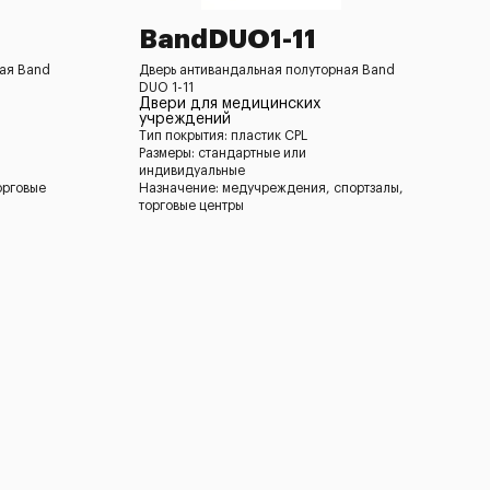
BandDUO1-11
ная Band
Дверь антивандальная полуторная Band
DUO 1-11
Двери для медицинских
учреждений
Тип покрытия: пластик CPL
Размеры: стандартные или
индивидуальные
орговые
Назначение: медучреждения, спортзалы,
торговые центры