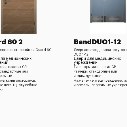
d 60 2
BandDUO1-12
спашная огнестойкая Guard 60
Дверь антивандальная полутор
DUO 1-12
для медицинских
Двери для медицинских
ений
учреждений
ытия: пластик CPL
Тип покрытия: пластик CPL
 стандартные или
Размеры: стандартные или
уальные
индивидуальные
ие: кухни ресторанов,
Назначение: медучреждения, а
ые цеха ТЦ, служебные
и вокзалы, спортивные учрежде
ия