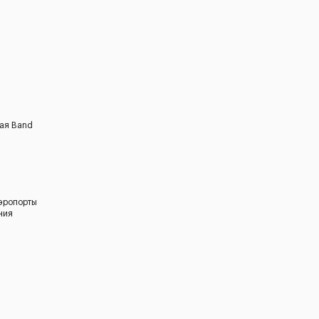
ная Band
эропорты
ния