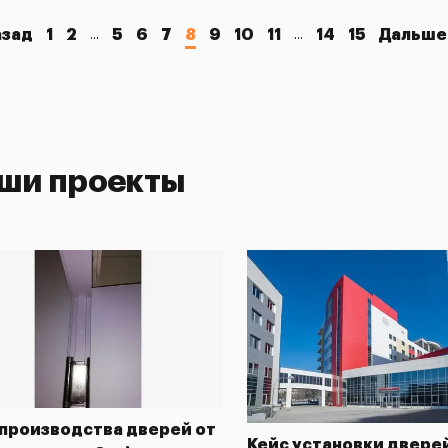
азад
1
2
5
6
7
8
9
10
11
14
15
Дальше
...
...
ши проекты
 производства дверей от
Кейс установки двере