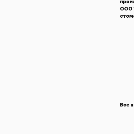
прои
ского
ООО 
а в
стом
Производство дверей Ostium
для больницы им. С.С. Юдина в
Москве
Все 