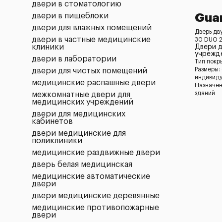
двери в стоматологию
двери в пищеблоки
Gua
двери для влажных помещений
Дверь дв
двери в частные медицинские
30 DUO 2
клиники
Двери 
учрежд
двери в лаборатории
Тип покр
Размеры:
двери для чистых помещений
индивид
медицинские распашные двери
Назначен
зданий
межкомнатные двери для
медицинских учреждений
двери для медицинских
кабинетов
двери медицинские для
поликлиники
медицинские раздвижные двери
дверь белая медицинская
медицинские автоматические
двери
двери медицинские деревянные
медицинские противопожарные
двери