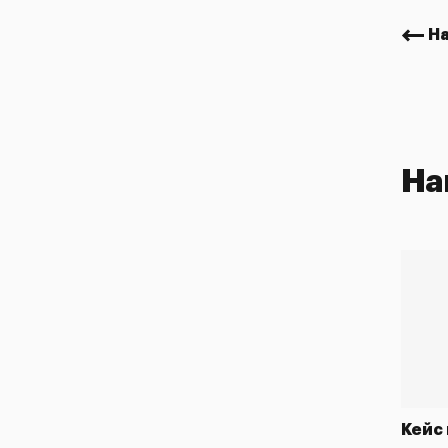
Н
На
Кейс
дверей