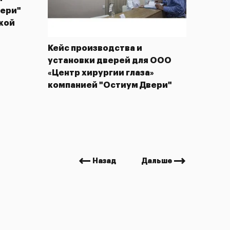
ФГБУ «
вери"
Н.Н. Б
кой
Кейс производства и
установки дверей для ООО
«Центр хирургии глаза»
компанией "Остиум Двери"
Назад
Дальше