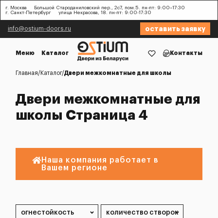
г. Москва
Большой Староданиловский пер., 2с7, пом.5. пн-пт: 9:00–17:30
г. Санкт-Петербург
улица Некрасова, 18. пн-пт: 9:00-17:30
оставить заявку
info@ostium-doors.ru
Меню
Каталог
Контакты
Главная
Каталог
Двери межкомнатные для школы
Двери межкомнатные для
школы Страница 4
Наша компания работает в
Вашем регионе