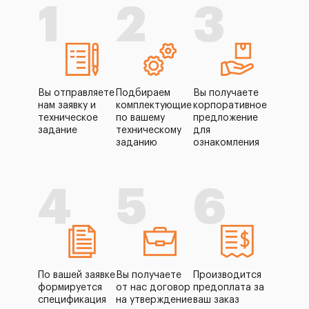
1
2
3
Вы отправляете
Подбираем
Вы получаете
нам заявку и
комплектующие
корпоративное
техническое
по вашему
предложение
задание
техническому
для
заданию
ознакомления
4
5
6
По вашей заявке
Вы получаете
Производится
формируется
от нас договор
предоплата за
спецификация
на утверждение
ваш заказ