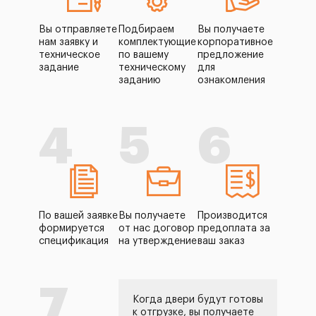
Вы отправляете
Подбираем
Вы получаете
нам заявку и
комплектующие
корпоративное
техническое
по вашему
предложение
задание
техническому
для
заданию
ознакомления
4
5
6
По вашей заявке
Вы получаете
Производится
формируется
от нас договор
предоплата за
спецификация
на утверждение
ваш заказ
7
Когда двери будут готовы
к отгрузке, вы получаете