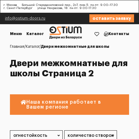
г. Москва
Большой Староданиловский пер., 2с7, пом.5. пн-пт: 9:00–17:30
г. Санкт-Петербург
улица Некрасова, 18. пн-пт: 9:00-17:30
оставить заявку
info@ostium-doors.ru
Меню
Каталог
Контакты
Главная
Каталог
Двери межкомнатные для школы
Двери межкомнатные для
школы Страница 2
Наша компания работает в
Вашем регионе