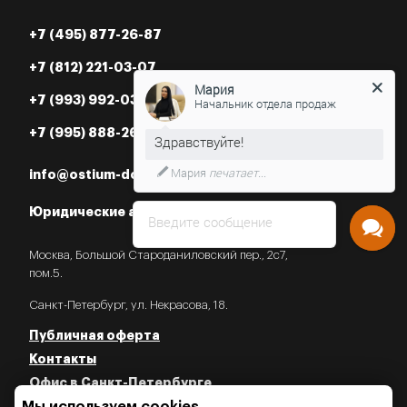
+7 (495) 877-26-87
+7 (812) 221-03-07
Мария
Начальник отдела продаж
+7 (993) 992-03-07
+7 (995) 888-26-87
Нужна консультация?
info@ostium-doors.ru
Юридические адреса в РФ
Введите сообщение
Москва, Большой Староданиловский пер., 2с7,
пом.5.
Санкт-Петербург, ул. Некрасова, 18.
Публичная оферта
Контакты
Офис в Санкт-Петербурге
Политика конфиденциальности