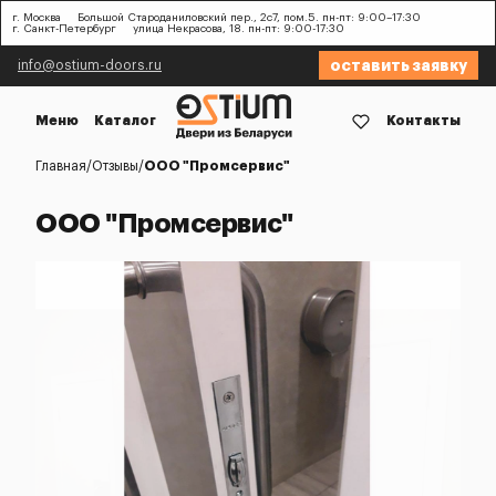
г. Москва
Большой Староданиловский пер., 2с7, пом.5. пн-пт: 9:00–17:30
г. Санкт-Петербург
улица Некрасова, 18. пн-пт: 9:00-17:30
оставить заявку
info@ostium-doors.ru
Меню
Каталог
Контакты
Главная
Отзывы
ООО "Промсервис"
ООО "Промсервис"