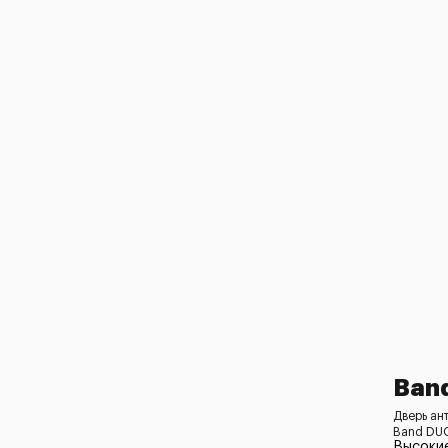
Ban
Дверь ан
Band DUO
Высоки