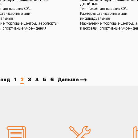
е
двойные
ытия: пластик CPL
Тип покрытия: пластик CPL
 стандартные или
Размеры: стандартные или
уальные
индивидуальные
ие: торговые центры, аэропорты
Назначение: торговые центры, 
ы, спортивные учреждения
и вокзалы, спортивные учрежде
азад
1
2
3
4
5
6
Дальше