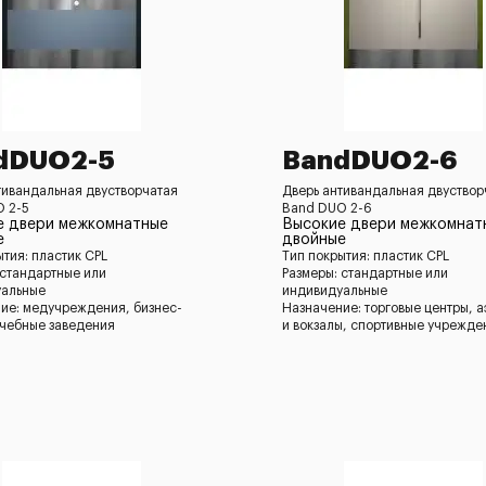
dDUO2-5
BandDUO2-6
тивандальная двустворчатая
Дверь антивандальная двуствор
 2-5
Band DUO 2-6
е двери межкомнатные
Высокие двери межкомнат
е
двойные
ытия: пластик CPL
Тип покрытия: пластик CPL
 стандартные или
Размеры: стандартные или
уальные
индивидуальные
ие: медучреждения, бизнес-
Назначение: торговые центры, 
учебные заведения
и вокзалы, спортивные учрежде