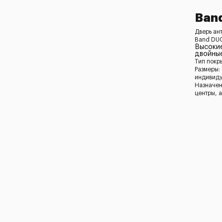
Ban
Дверь ан
Band DUO
Высоки
двойны
Тип покр
Размеры:
индивид
Назначен
центры, 