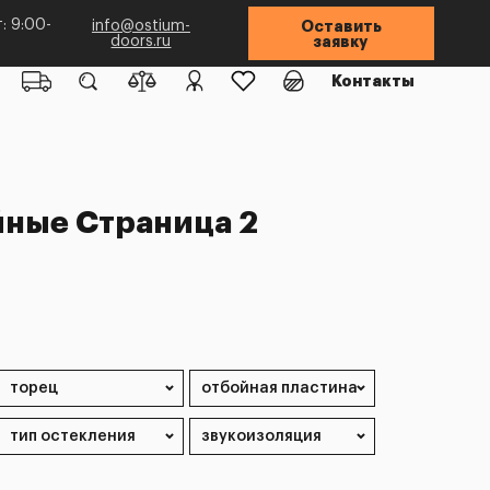
: 9:00-
info@ostium-
Оставить
doors.ru
заявку
Контакты
ные Страница 2