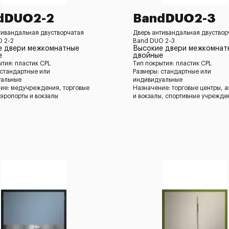
dDUO2-2
BandDUO2-3
тивандальная двустворчатая
Дверь антивандальная двуствор
 2-2
Band DUO 2-3
е двери межкомнатные
Высокие двери межкомнат
е
двойные
ытия: пластик CPL
Тип покрытия: пластик CPL
 стандартные или
Размеры: стандартные или
уальные
индивидуальные
ие: медучреждения, торговые
Назначение: торговые центры, 
аэропорты и вокзалы
и вокзалы, спортивные учрежде