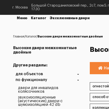
Большой Староданиловский пер., 2с7, пом.5. п
г. Москва
17:30
Меню
Каталог
Эксклюзивные двери
Главная
Каталог
Высокие двери межкомнатные двойные
Высокие двери межкомнатные
Высо
двойные
Другие разделы:
На
для объектов
по функционалу
двери для инвалидов
колясочников
звукоизоляционные
(акустические) двери с
шумоизоляцией 42 db