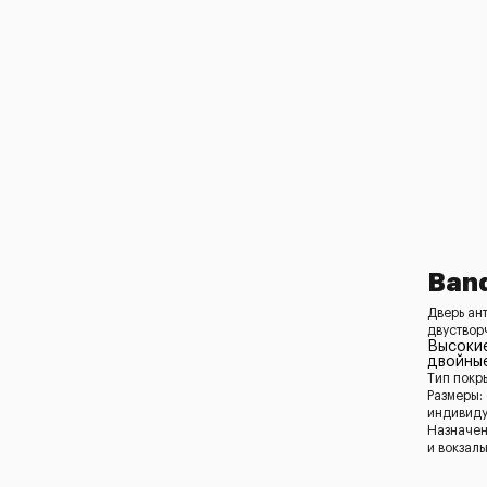
Ban
Дверь ан
двуствор
Высоки
двойны
Тип покр
Размеры:
индивид
Назначен
и вокзал