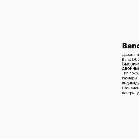
Ban
Дверь ан
Band DUO
Высоки
двойны
Тип покр
Размеры:
индивид
Назначен
центры, 