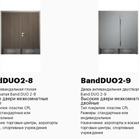
dDUO2-8
BandDUO2-9
тивандальная глухая
Дверь антивандальная двуствор
чатая Band DUO 2-8
Band DUO 2-9
е двери межкомнатные
Высокие двери межкомнат
е
двойные
ытия: пластик CPL
Тип покрытия: пластик CPL
 стандартные или
Размеры: стандартные или
уальные
индивидуальные
ие: торговые центры, аэропорты
Назначение: аэропорты и вокза
ы, спортивные учреждения
торговые центры, спортивные
учреждения