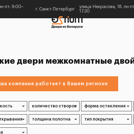
н-пт: 9:00–
улица Некрасова, 18. пн-пт
г. Санкт-Петербург
17:30
кие двери межкомнатные двой
ша компания работает в Вашем регионе