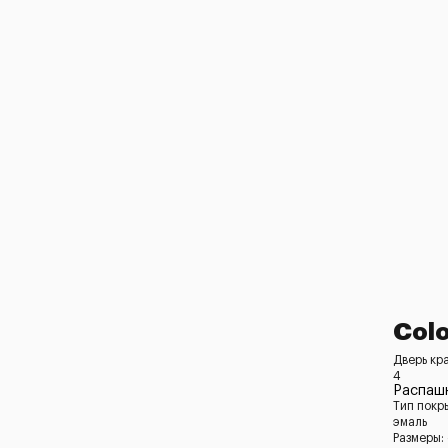
Colo
Дверь кр
4
Распашн
Тип покр
эмаль
Размеры: