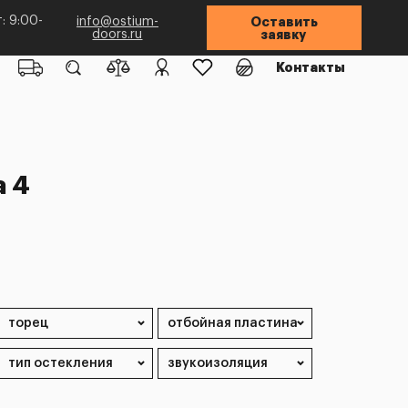
: 9:00-
info@ostium-
Оставить
doors.ru
заявку
Контакты
а 4