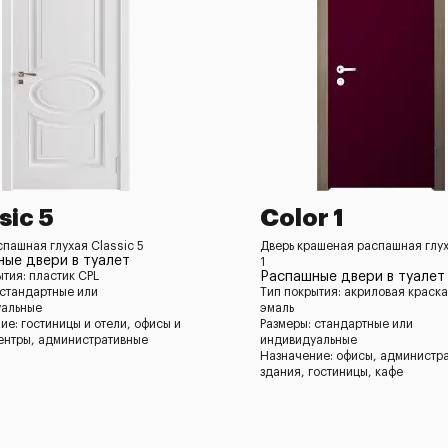
sic 5
Color 1
спашная глухая Classic 5
Дверь крашеная распашная глух
ые двери в туалет
1
ытия: пластик CPL
Распашные двери в туалет
 стандартные или
Тип покрытия: акриловая краска
уальные
эмаль
ие: гостиницы и отели, офисы и
Размеры: стандартные или
ентры, административные
индивидуальные
Назначение: офисы, администр
здания, гостиницы, кафе