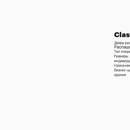
Clas
Дверь ра
Распашн
Тип покр
Размеры:
индивид
Назначен
бизнес-ц
здания