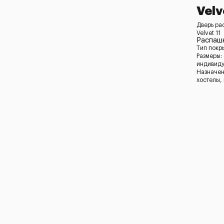
Velv
Дверь ра
Velvet 11
Распашн
Тип покр
Размеры:
индивид
Назначен
хостелы,