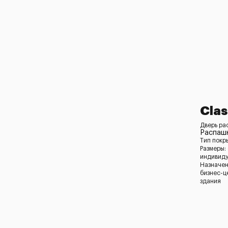
Clas
Дверь ра
Распашн
Тип покр
Размеры:
индивид
Назначен
бизнес-ц
здания