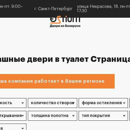
н-пт: 9:00–
улица Некрасова, 18. пн-пт
г. Санкт-Петербург
17:30
ашные двери в туалет Страниц
ша компания работает в Вашем регионе