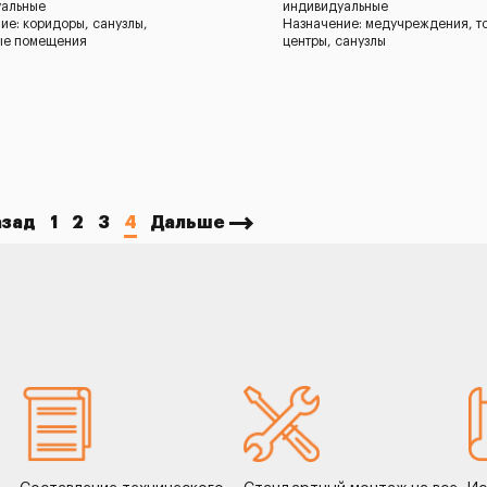
уальные
индивидуальные
ие: коридоры, санузлы,
Назначение: медучреждения, т
ые помещения
центры, санузлы
азад
1
2
3
4
Дальше