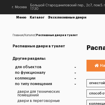
Большой Староданиловский пер., 2с7, пом.5. п
г. Москва
17:30
Меню
Каталог
Эксклюзивные двери
Главная
Каталог
Распашные двери в туалет
Распашные двери в туалет
Расп
Другие разделы:
На
для объектов
по функционалу
коллекции
по типу помещения
двери для технических
помещений
двери в переговорные